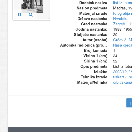
Dodatak nazivu
list iz fo
Naslov predmeta
Madras, 19
Materijal izrade
fotografija
Država nastanka
Hrvatska
Grad nastanka
Zagreb
Godina nastanka:
1988. 1955
Stoljeće nastanka:
20
Autor (osoba)
Grčević, M
Autorska radionica (proizvođač)
Naša djeca
Broj komada
1
Visina 1 (cm)
34
Širina 1 (cm)
32
Opis predmeta
List iz fo
Izložbe
2002/12, "
Tehnika izrade
tiskarski r
Materijal/tehnika
c/b tiskana