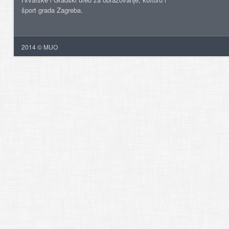
šport grada Zagreba.
2014 © MUO