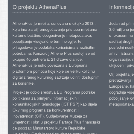
O projektu AthenaPlus
Informacij
AthenaPlus je mreža, osnovana u ožujku 2013.,
Jedan od prima
koja ima za cilj omogućavanje pristupa mrežama
3,6 milijuna j
kulturne baštine, obogaćivanje metapodataka,
s fokusom na s
poboljšanje višejezične terminologije, te
sadržaj drugih 
prilagođavanje podataka korisnicima s različitim
posredni nosite
potrebama. Konzorcij Athene Plus sastoji se od
arhivi, istraži
ukupno 40 partnera iz 21 države članice.
organizacije, 
AthenaPlus je usko povezana s Europeana
uključen i priv
platformom pomoću koje koje će veliku količinu
Cilj projekta 
digitaliziranog kulturnog sadržaja učiniti dostupnim
pretraživanja 
za korisnike.
Europeane, kao
Projekt je dobio sredstva EU Programa podrške
dogradnja više
politikama za primjenu informacijskih i
poboljšanje kv
komunikacijskih tehnologije (ICT PSP) kao dijela
metapodataka
Okvirnog programa za konkurentnost i
inovativnost (CIP). Sudjelovanje Muzeja za
umjetnost i obrt u projektu Partage Plus financijski
će podržati Ministarstvo kulture Republike
Hrvatske i Gradski ured za obrazovanje, kulturu i