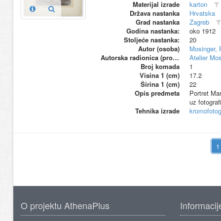
Materijal izrade
karton
Država nastanka
Hrvatska
Grad nastanka
Zagreb
Godina nastanka:
oko 1912
Stoljeće nastanka:
20
Autor (osoba)
Mosinger, 
Autorska radionica (proizvođač)
Atelier Mo
Broj komada
1
Visina 1 (cm)
17.2
Širina 1 (cm)
22
Opis predmeta
Portret Ma
uz fotograf
Tehnika izrade
kromofotogr
O projektu AthenaPlus
Informacij