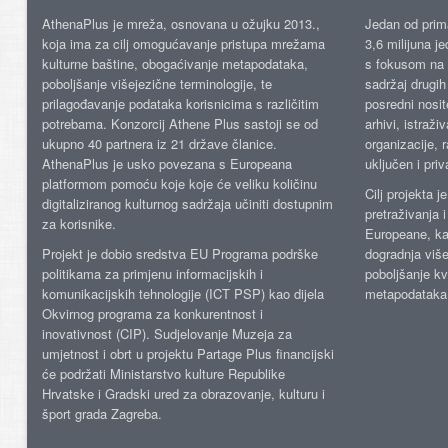
AthenaPlus je mreža, osnovana u ožujku 2013.,
Jedan od prima
koja ima za cilj omogućavanje pristupa mrežama
3,6 milijuna j
kulturne baštine, obogaćivanje metapodataka,
s fokusom na s
poboljšanje višejezične terminologije, te
sadržaj drugih 
prilagođavanje podataka korisnicima s različitim
posredni nosite
potrebama. Konzorcij Athene Plus sastoji se od
arhivi, istraži
ukupno 40 partnera iz 21 države članice.
organizacije, 
AthenaPlus je usko povezana s Europeana
uključen i priv
platformom pomoću koje koje će veliku količinu
Cilj projekta 
digitaliziranog kulturnog sadržaja učiniti dostupnim
pretraživanja 
za korisnike.
Europeane, kao
Projekt je dobio sredstva EU Programa podrške
dogradnja više
politikama za primjenu informacijskih i
poboljšanje kv
komunikacijskih tehnologije (ICT PSP) kao dijela
metapodataka
Okvirnog programa za konkurentnost i
inovativnost (CIP). Sudjelovanje Muzeja za
umjetnost i obrt u projektu Partage Plus financijski
će podržati Ministarstvo kulture Republike
Hrvatske i Gradski ured za obrazovanje, kulturu i
šport grada Zagreba.