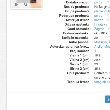
Dodatak nazivu
portret
Naslov predmeta
Na konjim
Grupa predmeta
plemeniti t
Podgrupa predmeta
portret
Materijal izrade
karton
Država nastanka
Hrvatska
Grad nastanka
Zagreb
Godina nastanka:
oko 1912
Stoljeće nastanka:
20
Autor (osoba)
Mosinger, 
Autorska radionica (proizvođač)
Atelier Mo
Broj komada
1
Visina 1 (cm)
16.9
Visina 2 (cm)
29.6
Širina 1 (cm)
23.3
Širina 2 (cm)
35.8
Opis predmeta
Portret muš
crvene crte
Tehnika izrade
fotografija 