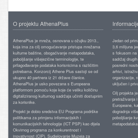
O projektu AthenaPlus
Informacij
AthenaPlus je mreža, osnovana u ožujku 2013.,
Jedan od prima
koja ima za cilj omogućavanje pristupa mrežama
3,6 milijuna j
kulturne baštine, obogaćivanje metapodataka,
s fokusom na s
poboljšanje višejezične terminologije, te
sadržaj drugih 
prilagođavanje podataka korisnicima s različitim
posredni nosite
potrebama. Konzorcij Athene Plus sastoji se od
arhivi, istraži
ukupno 40 partnera iz 21 države članice.
organizacije, 
AthenaPlus je usko povezana s Europeana
uključen i priv
platformom pomoću koje koje će veliku količinu
Cilj projekta 
digitaliziranog kulturnog sadržaja učiniti dostupnim
pretraživanja 
za korisnike.
Europeane, kao
Projekt je dobio sredstva EU Programa podrške
dogradnja više
politikama za primjenu informacijskih i
poboljšanje kv
komunikacijskih tehnologije (ICT PSP) kao dijela
metapodataka
Okvirnog programa za konkurentnost i
inovativnost (CIP). Sudjelovanje Muzeja za