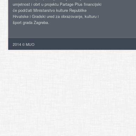
umjetnost i obrt u projektu Partage Plus financijski
će podržati Ministarstvo kulture Republike
Hrvatske i Gradski ured za obrazovanje, kulturu i
šport grada Zagreba.
2014 © MUO