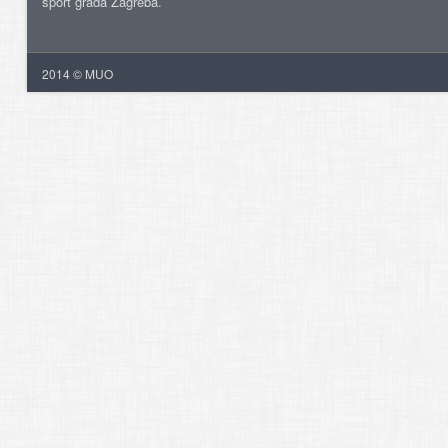
šport grada Zagreba.
2014 © MUO