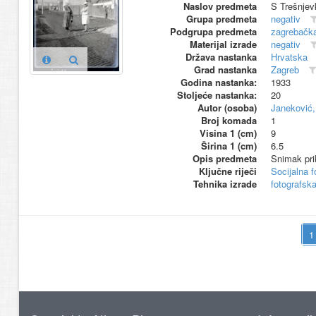
Naslov predmeta
S Trešnjev
Grupa predmeta
negativ
Podgrupa predmeta
zagrebačka 
Materijal izrade
negativ
Država nastanka
Hrvatska
Grad nastanka
Zagreb
Godina nastanka:
1933
Stoljeće nastanka:
20
Autor (osoba)
Janeković,
Broj komada
1
Visina 1 (cm)
9
Širina 1 (cm)
6.5
Opis predmeta
Snimak prik
Ključne riječi
Socijalna f
Tehnika izrade
fotografsk