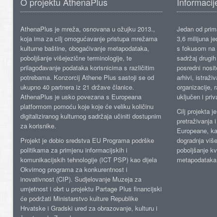
O projektu AthenaPlus
Informacij
AthenaPlus je mreža, osnovana u ožujku 2013.,
Jedan od prima
koja ima za cilj omogućavanje pristupa mrežama
3,6 milijuna j
kulturne baštine, obogaćivanje metapodataka,
s fokusom na s
poboljšanje višejezične terminologije, te
sadržaj drugih 
prilagođavanje podataka korisnicima s različitim
posredni nosite
potrebama. Konzorcij Athene Plus sastoji se od
arhivi, istraži
ukupno 40 partnera iz 21 države članice.
organizacije, 
AthenaPlus je usko povezana s Europeana
uključen i priv
platformom pomoću koje koje će veliku količinu
Cilj projekta 
digitaliziranog kulturnog sadržaja učiniti dostupnim
pretraživanja 
za korisnike.
Europeane, kao
Projekt je dobio sredstva EU Programa podrške
dogradnja više
politikama za primjenu informacijskih i
poboljšanje kv
komunikacijskih tehnologije (ICT PSP) kao dijela
metapodataka
Okvirnog programa za konkurentnost i
inovativnost (CIP). Sudjelovanje Muzeja za
umjetnost i obrt u projektu Partage Plus financijski
će podržati Ministarstvo kulture Republike
Hrvatske i Gradski ured za obrazovanje, kulturu i