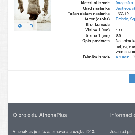
Materijal izrade
fotografija
Grad nastanka
Jastrebars
Točan datum nastanka
1/22/1911
Autor (osoba)
Erdödy, St
Broj komada
1
Visina 1 (cm)
13.2
Širina 1 (cm)
9.8
Opis predmeta
Na kolcu ko
nalijepljen
vremenu od
Tehnika izrade
albumin
O projektu AthenaPlus
Informacij
AthenaPlus je mreža, osnovana u ožujku 2013.,
Jedan od prima