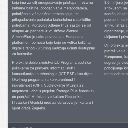
koja ima za cilj omogućavanje pristupa mrežama
3,6 milijuna j
kulturne baštine, obogaćivanje metapodataka,
s fokusom na s
poboljšanje višejezične terminologije, te
sadržaj drugih 
prilagođavanje podataka korisnicima s različitim
posredni nosite
potrebama. Konzorcij Athene Plus sastoji se od
arhivi, istraži
ukupno 40 partnera iz 21 države članice.
organizacije, 
AthenaPlus je usko povezana s Europeana
uključen i priv
platformom pomoću koje koje će veliku količinu
Cilj projekta 
digitaliziranog kulturnog sadržaja učiniti dostupnim
pretraživanja 
za korisnike.
Europeane, kao
Projekt je dobio sredstva EU Programa podrške
dogradnja više
politikama za primjenu informacijskih i
poboljšanje kv
komunikacijskih tehnologije (ICT PSP) kao dijela
metapodataka
Okvirnog programa za konkurentnost i
inovativnost (CIP). Sudjelovanje Muzeja za
umjetnost i obrt u projektu Partage Plus financijski
će podržati Ministarstvo kulture Republike
Hrvatske i Gradski ured za obrazovanje, kulturu i
šport grada Zagreba.