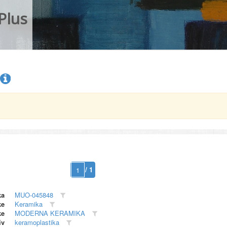
Plus
/ 1
ka
MUO-045848
ke
Keramika
ke
MODERNA KERAMIKA
iv
keramoplastika