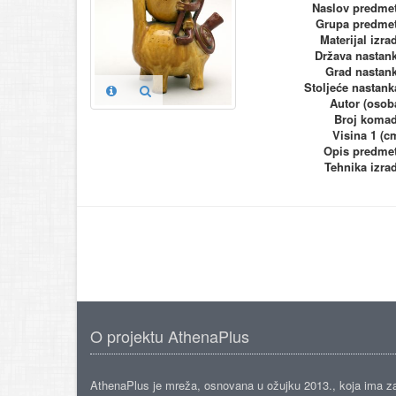
Naslov predme
Grupa predme
Materijal izra
Država nastan
Grad nastan
Stoljeće nastank
Autor (osob
Broj koma
Visina 1 (c
Opis predme
Tehnika izra
O projektu AthenaPlus
AthenaPlus je mreža, osnovana u ožujku 2013., koja ima z