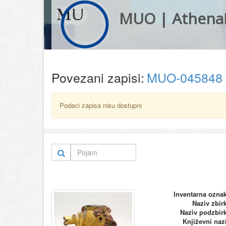
MUO | Athena
Povezani zapisi:
MUO-045848
Podaci zapisa nisu dostupni
Inventarna ozna
Naziv zbir
Naziv podzbir
Književni naz