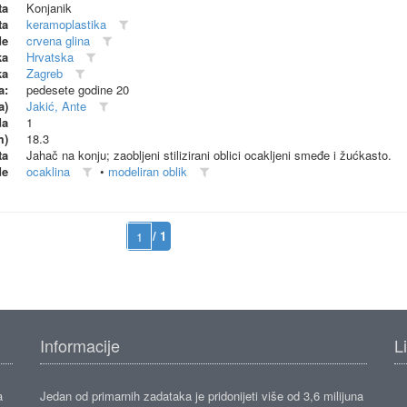
ta
Konjanik
ta
keramoplastika
de
crvena glina
ka
Hrvatska
ka
Zagreb
a:
pedesete godine 20
a)
Jakić, Ante
da
1
m)
18.3
ta
Jahač na konju; zaobljeni stilizirani oblici ocakljeni smeđe i žućkasto.
de
ocaklina
•
modeliran oblik
/ 1
Informacije
L
a
Jedan od primarnih zadataka je pridonijeti više od 3,6 milijuna