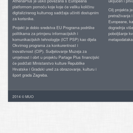
AthenaPlus je usko povezana s Europeana
uključen i priv
platformom pomoću koje koje će veliku količinu
Cilj projekta 
digitaliziranog kulturnog sadržaja učiniti dostupnim
pretraživanja 
za korisnike.
Europeane, kao
Projekt je dobio sredstva EU Programa podrške
dogradnja više
politikama za primjenu informacijskih i
poboljšanje kv
komunikacijskih tehnologije (ICT PSP) kao dijela
metapodataka
Okvirnog programa za konkurentnost i
inovativnost (CIP). Sudjelovanje Muzeja za
umjetnost i obrt u projektu Partage Plus financijski
će podržati Ministarstvo kulture Republike
Hrvatske i Gradski ured za obrazovanje, kulturu i
šport grada Zagreba.
2014 © MUO