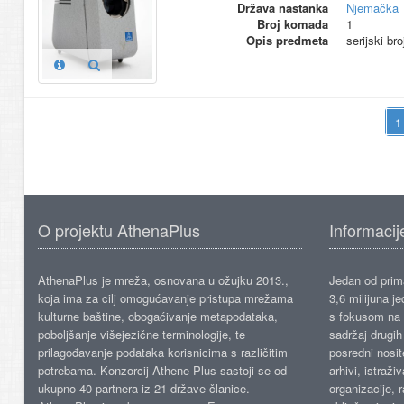
Država nastanka
Njemačka
Broj komada
1
Opis predmeta
serijski br
O projektu AthenaPlus
Informacij
AthenaPlus je mreža, osnovana u ožujku 2013.,
Jedan od prima
koja ima za cilj omogućavanje pristupa mrežama
3,6 milijuna j
kulturne baštine, obogaćivanje metapodataka,
s fokusom na s
poboljšanje višejezične terminologije, te
sadržaj drugih 
prilagođavanje podataka korisnicima s različitim
posredni nosite
potrebama. Konzorcij Athene Plus sastoji se od
arhivi, istraži
ukupno 40 partnera iz 21 države članice.
organizacije, 