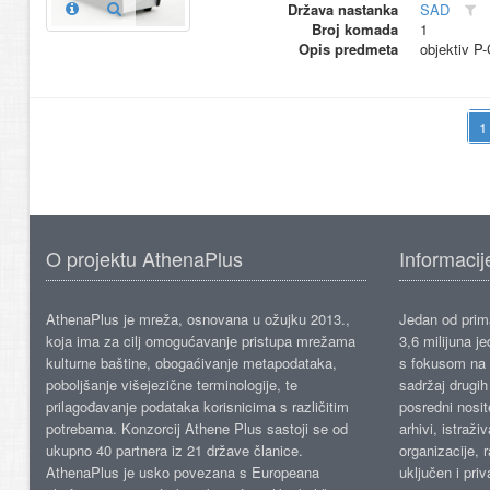
Država nastanka
SAD
Broj komada
1
Opis predmeta
objektiv P
O projektu AthenaPlus
Informacij
AthenaPlus je mreža, osnovana u ožujku 2013.,
Jedan od prima
koja ima za cilj omogućavanje pristupa mrežama
3,6 milijuna j
kulturne baštine, obogaćivanje metapodataka,
s fokusom na s
poboljšanje višejezične terminologije, te
sadržaj drugih 
prilagođavanje podataka korisnicima s različitim
posredni nosite
potrebama. Konzorcij Athene Plus sastoji se od
arhivi, istraži
ukupno 40 partnera iz 21 države članice.
organizacije, 
AthenaPlus je usko povezana s Europeana
uključen i priv