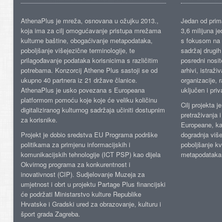
AthenaPlus je mreža, osnovana u ožujku 2013.,
Jedan od prima
koja ima za cilj omogućavanje pristupa mrežama
3,6 milijuna j
kulturne baštine, obogaćivanje metapodataka,
s fokusom na s
poboljšanje višejezične terminologije, te
sadržaj drugih 
prilagođavanje podataka korisnicima s različitim
posredni nosite
potrebama. Konzorcij Athene Plus sastoji se od
arhivi, istraži
ukupno 40 partnera iz 21 države članice.
organizacije, 
AthenaPlus je usko povezana s Europeana
uključen i priv
platformom pomoću koje koje će veliku količinu
Cilj projekta 
digitaliziranog kulturnog sadržaja učiniti dostupnim
pretraživanja 
za korisnike.
Europeane, kao
Projekt je dobio sredstva EU Programa podrške
dogradnja više
politikama za primjenu informacijskih i
poboljšanje kv
komunikacijskih tehnologije (ICT PSP) kao dijela
metapodataka
Okvirnog programa za konkurentnost i
inovativnost (CIP). Sudjelovanje Muzeja za
umjetnost i obrt u projektu Partage Plus financijski
će podržati Ministarstvo kulture Republike
Hrvatske i Gradski ured za obrazovanje, kulturu i
šport grada Zagreba.