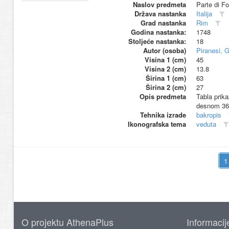
Naslov predmeta
Parte di Fo
Država nastanka
Italija
Grad nastanka
Rim
Godina nastanka:
1748
Stoljeće nastanka:
18
Autor (osoba)
Piranesi, G
Visina 1 (cm)
45
Visina 2 (cm)
13.8
Širina 1 (cm)
63
Širina 2 (cm)
27
Opis predmeta
Tabla prik
desnom 369
Tehnika izrade
bakropis
Ikonografska tema
veduta
O projektu AthenaPlus
Informacij