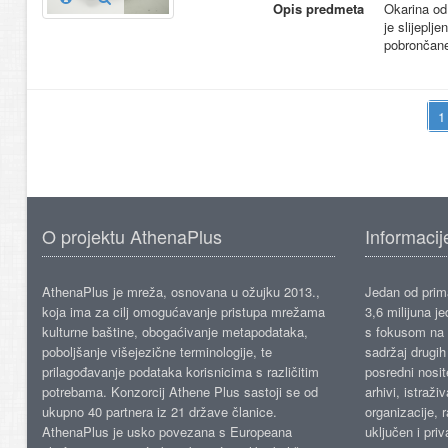
Opis predmeta
Okarina od 
je slijepl
pobrončane
O projektu AthenaPlus
Informacij
AthenaPlus je mreža, osnovana u ožujku 2013.,
Jedan od prima
koja ima za cilj omogućavanje pristupa mrežama
3,6 milijuna j
kulturne baštine, obogaćivanje metapodataka,
s fokusom na s
poboljšanje višejezične terminologije, te
sadržaj drugih 
prilagođavanje podataka korisnicima s različitim
posredni nosite
potrebama. Konzorcij Athene Plus sastoji se od
arhivi, istraži
ukupno 40 partnera iz 21 države članice.
organizacije, 
AthenaPlus je usko povezana s Europeana
uključen i priv