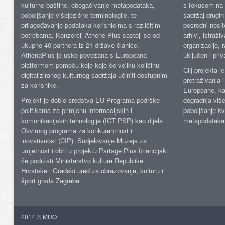
kulturne baštine, obogaćivanje metapodataka,
s fokusom na s
poboljšanje višejezične terminologije, te
sadržaj drugih 
prilagođavanje podataka korisnicima s različitim
posredni nosite
potrebama. Konzorcij Athene Plus sastoji se od
arhivi, istraži
ukupno 40 partnera iz 21 države članice.
organizacije, 
AthenaPlus je usko povezana s Europeana
uključen i priv
platformom pomoću koje koje će veliku količinu
Cilj projekta 
digitaliziranog kulturnog sadržaja učiniti dostupnim
pretraživanja 
za korisnike.
Europeane, kao
Projekt je dobio sredstva EU Programa podrške
dogradnja više
politikama za primjenu informacijskih i
poboljšanje kv
komunikacijskih tehnologije (ICT PSP) kao dijela
metapodataka
Okvirnog programa za konkurentnost i
inovativnost (CIP). Sudjelovanje Muzeja za
umjetnost i obrt u projektu Partage Plus financijski
će podržati Ministarstvo kulture Republike
Hrvatske i Gradski ured za obrazovanje, kulturu i
šport grada Zagreba.
2014 © MUO