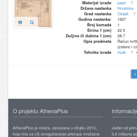
Materijal izrade
papir
Država nastanka
Hrvatska
Grad nastanka
Osijek
Godina nastanka:
1937
Broj komada
1
Širina 1 (cm)
22.5
Duljina ili dubina 1 (cm)
28.7
Opis predmeta
Račun tvrtk
(zeleno i c
Tehnika izrade
tisak
O projektu AthenaPlus
Informacij
AthenaPlus je mreža, osnovana u ožujku 2013.,
Jedan od prima
koja ima za cilj omogućavanje pristupa mrežama
3,6 milijuna j