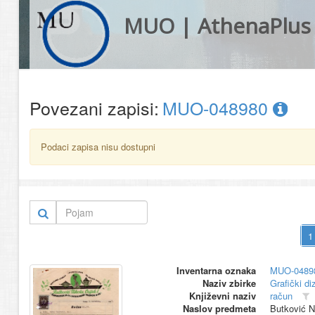
MUO | AthenaPlus
Povezani zapisi:
MUO-048980
Podaci zapisa nisu dostupni
Inventarna oznaka
MUO-0489
Naziv zbirke
Grafički di
Književni naziv
račun
Naslov predmeta
Butković Ni