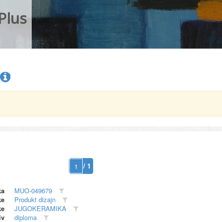
Plus
/ 1
ka
MUO-049679
ke
Produkt dizajn
ke
JUGOKERAMIKA
iv
diploma