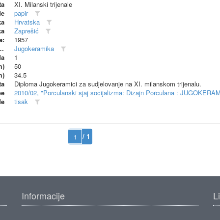
ta
XI. Milanski trijenale
de
papir
ka
Hrvatska
ka
Zaprešić
a:
1957
dionica (proizvođač)
Jugokeramika
da
1
m)
50
m)
34.5
ta
Diploma Jugokeramici za sudjelovanje na XI. milanskom trijenalu.
be
2010/02, "Porculanski sjaj socijalizma: Dizajn Porculana : JUGOKERA
de
tisak
/ 1
Informacije
L