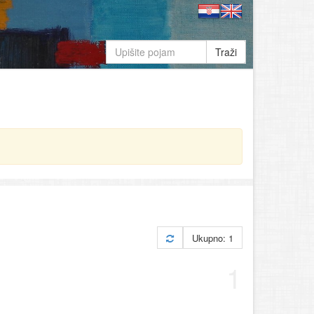
Traži
Ukupno: 1
1