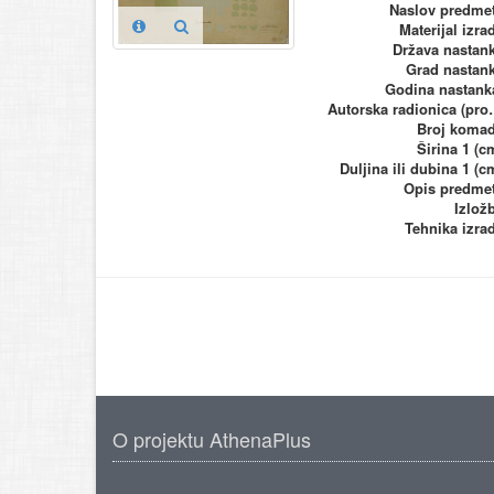
Naslov predme
Materijal izra
Država nastan
Grad nastan
Godina nastank
Autorska ra
Broj koma
Širina 1 (c
Duljina ili dubina 1 (c
Opis predme
Izlož
Tehnika izra
O projektu AthenaPlus