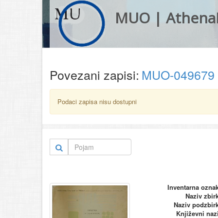
MUO | Athena
Povezani zapisi:
MUO-049679
Podaci zapisa nisu dostupni
Inventarna ozna
Naziv zbir
Naziv podzbir
Književni naz