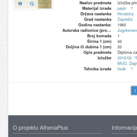
Naslov predmeta
Izložba pr
Materijal izrade
papir
Država nastanka
Hrvatska
Grad nastanka
Zaprešić
Godina nastanka:
1960
Autorska radionica (proizvođač)
Jugokeram
Broj komada
1
Širina 1 (cm)
42
Duljina ili dubina 1 (cm)
33
Opis predmeta
Diploma za
Izložbe
2010/02, "
MUO, Zagr
Tehnika izrade
tisak
O projektu AthenaPlus
Informacij