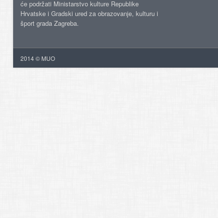
će podržati Ministarstvo kulture Republike
Hrvatske i Gradski ured za obrazovanje, kulturu i
šport grada Zagreba.
2014 © MUO