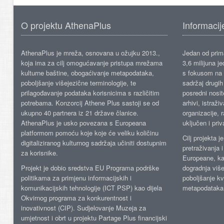
O projektu AthenaPlus
Informacij
AthenaPlus je mreža, osnovana u ožujku 2013.,
Jedan od prima
koja ima za cilj omogućavanje pristupa mrežama
3,6 milijuna j
kulturne baštine, obogaćivanje metapodataka,
s fokusom na s
poboljšanje višejezične terminologije, te
sadržaj drugih 
prilagođavanje podataka korisnicima s različitim
posredni nosite
potrebama. Konzorcij Athene Plus sastoji se od
arhivi, istraži
ukupno 40 partnera iz 21 države članice.
organizacije, 
AthenaPlus je usko povezana s Europeana
uključen i priv
platformom pomoću koje koje će veliku količinu
Cilj projekta 
digitaliziranog kulturnog sadržaja učiniti dostupnim
pretraživanja 
za korisnike.
Europeane, kao
Projekt je dobio sredstva EU Programa podrške
dogradnja više
politikama za primjenu informacijskih i
poboljšanje kv
komunikacijskih tehnologije (ICT PSP) kao dijela
metapodataka
Okvirnog programa za konkurentnost i
inovativnost (CIP). Sudjelovanje Muzeja za
umjetnost i obrt u projektu Partage Plus financijski