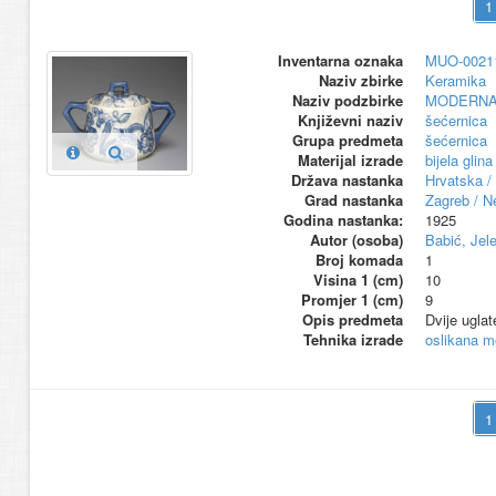
Inventarna oznaka
MUO-0021
Naziv zbirke
Keramika
Naziv podzbirke
MODERNA
Književni naziv
šećernica
Grupa predmeta
šećernica
Materijal izrade
bijela glina
Država nastanka
Hrvatska /
Grad nastanka
Zagreb / N
Godina nastanka:
1925
Autor (osoba)
Babić, Jel
Broj komada
1
Visina 1 (cm)
10
Promjer 1 (cm)
9
Opis predmeta
Dvije uglat
Tehnika izrade
oslikana m