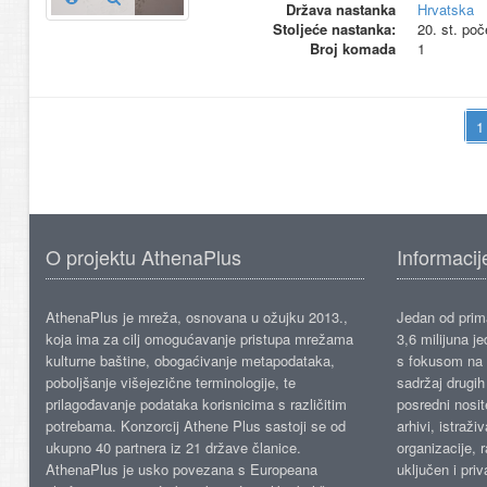
Država nastanka
Hrvatska
Stoljeće nastanka:
20. st. poč
Broj komada
1
O projektu AthenaPlus
Informacij
AthenaPlus je mreža, osnovana u ožujku 2013.,
Jedan od prima
koja ima za cilj omogućavanje pristupa mrežama
3,6 milijuna j
kulturne baštine, obogaćivanje metapodataka,
s fokusom na s
poboljšanje višejezične terminologije, te
sadržaj drugih 
prilagođavanje podataka korisnicima s različitim
posredni nosite
potrebama. Konzorcij Athene Plus sastoji se od
arhivi, istraži
ukupno 40 partnera iz 21 države članice.
organizacije, 
AthenaPlus je usko povezana s Europeana
uključen i priv