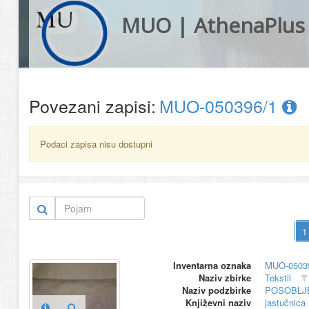
MUO | AthenaPlus
Povezani zapisi:
MUO-050396/1
Podaci zapisa nisu dostupni
Inventarna oznaka
MUO-0503
Naziv zbirke
Tekstil
Naziv podzbirke
POSOBLJ
Književni naziv
jastučnica