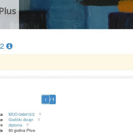
Plus
/2
/ 1
ka
MUO-048413/2
ke
Grafički dizajn
iv
diploma
ta
60 godina Plive