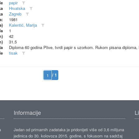
de
papir
ka
Hrvatska
ka
Zagreb
a:
1981
a)
Kalentić, Marija
da
1
m)
42
m)
31.5
ta
Diploma 60 godina Plive, tvrdi papir s uzorkom. Rukom pisana diploma, 
de
tisak
/ 1
Informacije
L
a
Jedan od primarnih zadataka je pridonijeti više od 3,6 milijuna
jedinica do 30. kolovoza 2015. godine, s fokusom na sadržaj