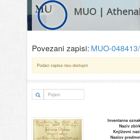
MUO | Athena
Povezani zapisi:
MUO-048413
Podaci zapisa nisu dostupni
Inventarna ozna
Naziv zbir
Književni naz
Naslov predme