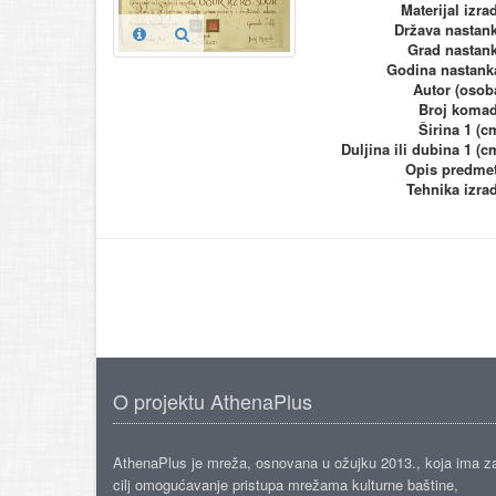
Materijal izra
Država nastan
Grad nastan
Godina nastank
Autor (osob
Broj koma
Širina 1 (c
Duljina ili dubina 1 (c
Opis predme
Tehnika izra
O projektu AthenaPlus
AthenaPlus je mreža, osnovana u ožujku 2013., koja ima z
cilj omogućavanje pristupa mrežama kulturne baštine,