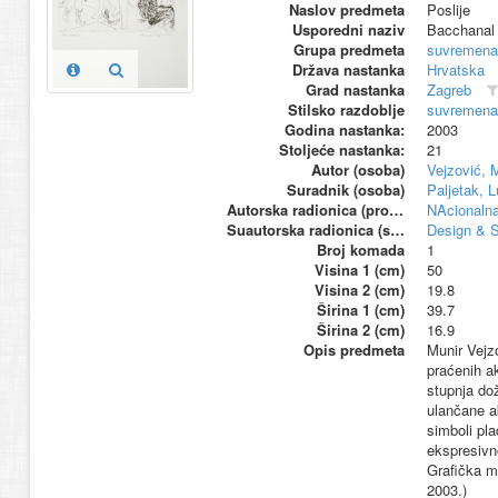
Naslov predmeta
Poslije
Usporedni naziv
Bacchanal
Grupa predmeta
suvremena
Država nastanka
Hrvatska
Grad nastanka
Zagreb
Stilsko razdoblje
suvremena
Godina nastanka:
2003
Stoljeće nastanka:
21
Autor (osoba)
Vejzović, 
Suradnik (osoba)
Paljetak, 
Autorska radionica (proizvođač)
NAcionalna
Suautorska radionica (suproizvođač)
Design & S
Broj komada
1
Visina 1 (cm)
50
Visina 2 (cm)
19.8
Širina 1 (cm)
39.7
Širina 2 (cm)
16.9
Opis predmeta
Munir Vejzo
praćenih a
stupnja dož
ulančane a
simboli pla
ekspresivn
Grafička m
2003.)