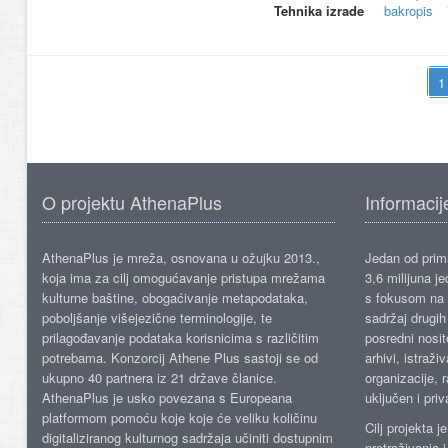
Tehnika izrade
bakropis
O projektu AthenaPlus
Informacij
AthenaPlus je mreža, osnovana u ožujku 2013.,
Jedan od prima
koja ima za cilj omogućavanje pristupa mrežama
3,6 milijuna j
kulturne baštine, obogaćivanje metapodataka,
s fokusom na s
poboljšanje višejezične terminologije, te
sadržaj drugih 
prilagođavanje podataka korisnicima s različitim
posredni nosite
potrebama. Konzorcij Athene Plus sastoji se od
arhivi, istraži
ukupno 40 partnera iz 21 države članice.
organizacije, 
AthenaPlus je usko povezana s Europeana
uključen i priv
platformom pomoću koje koje će veliku količinu
Cilj projekta 
digitaliziranog kulturnog sadržaja učiniti dostupnim
pretraživanja 