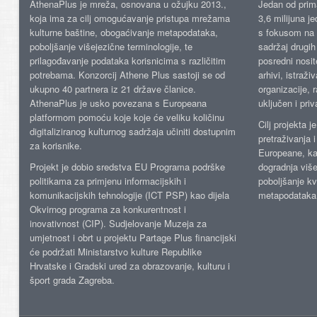
AthenaPlus je mreža, osnovana u ožujku 2013.,
Jedan od prima
koja ima za cilj omogućavanje pristupa mrežama
3,6 milijuna j
kulturne baštine, obogaćivanje metapodataka,
s fokusom na s
poboljšanje višejezične terminologije, te
sadržaj drugih 
prilagođavanje podataka korisnicima s različitim
posredni nosite
potrebama. Konzorcij Athene Plus sastoji se od
arhivi, istraži
ukupno 40 partnera iz 21 države članice.
organizacije, 
AthenaPlus je usko povezana s Europeana
uključen i priv
platformom pomoću koje koje će veliku količinu
Cilj projekta 
digitaliziranog kulturnog sadržaja učiniti dostupnim
pretraživanja 
za korisnike.
Europeane, kao
Projekt je dobio sredstva EU Programa podrške
dogradnja više
politikama za primjenu informacijskih i
poboljšanje kv
komunikacijskih tehnologije (ICT PSP) kao dijela
metapodataka
Okvirnog programa za konkurentnost i
inovativnost (CIP). Sudjelovanje Muzeja za
umjetnost i obrt u projektu Partage Plus financijski
će podržati Ministarstvo kulture Republike
Hrvatske i Gradski ured za obrazovanje, kulturu i
šport grada Zagreba.