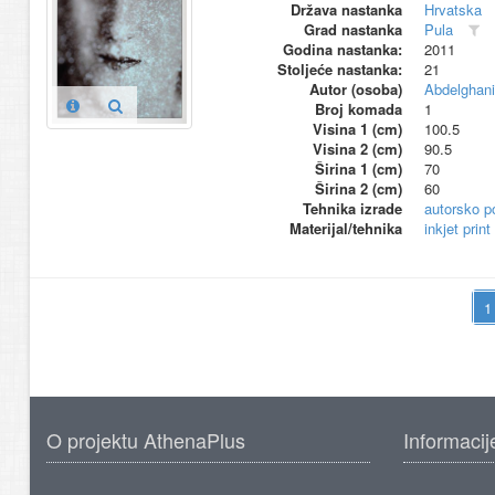
Država nastanka
Hrvatska
Grad nastanka
Pula
Godina nastanka:
2011
Stoljeće nastanka:
21
Autor (osoba)
Abdelghan
Broj komada
1
Visina 1 (cm)
100.5
Visina 2 (cm)
90.5
Širina 1 (cm)
70
Širina 2 (cm)
60
Tehnika izrade
autorsko p
Materijal/tehnika
inkjet print
O projektu AthenaPlus
Informacij