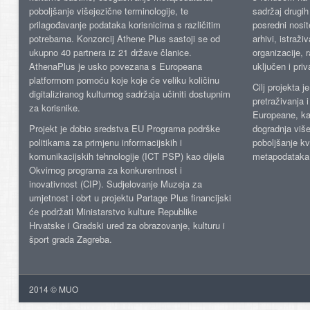
poboljšanje višejezične terminologije, te
sadržaj drugih 
prilagođavanje podataka korisnicima s različitim
posredni nosite
potrebama. Konzorcij Athene Plus sastoji se od
arhivi, istraži
ukupno 40 partnera iz 21 države članice.
organizacije, 
AthenaPlus je usko povezana s Europeana
uključen i priv
platformom pomoću koje koje će veliku količinu
Cilj projekta 
digitaliziranog kulturnog sadržaja učiniti dostupnim
pretraživanja 
za korisnike.
Europeane, kao
Projekt je dobio sredstva EU Programa podrške
dogradnja više
politikama za primjenu informacijskih i
poboljšanje kv
komunikacijskih tehnologije (ICT PSP) kao dijela
metapodataka
Okvirnog programa za konkurentnost i
inovativnost (CIP). Sudjelovanje Muzeja za
umjetnost i obrt u projektu Partage Plus financijski
će podržati Ministarstvo kulture Republike
Hrvatske i Gradski ured za obrazovanje, kulturu i
šport grada Zagreba.
2014 © MUO