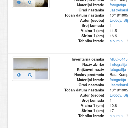
Materijal izrade
fotografija
Grad nastanka
Jastrebars
Točan datum nastanka
10/18/1905
Autor (osoba)
Erdödy, St
Broj komada
1
Visina 1 (cm)
11.5
Širina 1 (cm)
16.5
Tehnika izrade
albumin
Inventarna oznaka
MUO-0445
Naziv zbirke
Fotografija 
Književni naziv
fotografija
Naslov predmeta
Bara Kurop
Materijal izrade
fotografija
Grad nastanka
Jastrebars
Točan datum nastanka
10/18/1905
Autor (osoba)
Erdödy, St
Broj komada
1
Visina 1 (cm)
10.8
Širina 1 (cm)
17
Tehnika izrade
albumin