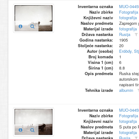
Inventarna oznaka
MUO-0445
Naziv zbirke
Fotografija 
Književni naziv
fotografija
Naslov predmeta
Zapregom p
Materijal izrade
fotografija
Država nastanka
Rusija
Godina nastanka:
1905
Stoljeće nastanka:
20
Autor (osoba)
Erdödy, St
Broj komada
1
Visina 1 (cm)
6
Širina 1 (cm)
8.8
Opis predmeta
Ruska step
autorskom 
napisani t
Tehnika izrade
albumin
Inventarna oznaka
MUO-0445
Naziv zbirke
Fotografija 
Književni naziv
fotografija
Naslov predmeta
S puta po R
Materijal izrade
fotografija
Država nastanka
Rusija