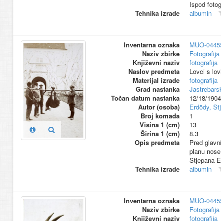
Ispod fotog
Tehnika izrade
albumin
Inventarna oznaka
MUO-0445
Naziv zbirke
Fotografija 
Književni naziv
fotografija
Naslov predmeta
Lovci s lo
Materijal izrade
fotografija
Grad nastanka
Jastrebars
Točan datum nastanka
12/18/1904
Autor (osoba)
Erdödy, St
Broj komada
1
Visina 1 (cm)
13
Širina 1 (cm)
8.3
Opis predmeta
Pred glavn
planu nose 
Stjepana Er
Tehnika izrade
albumin
Inventarna oznaka
MUO-0445
Naziv zbirke
Fotografija 
Književni naziv
fotografija