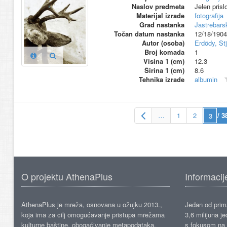
Naslov predmeta
Jelen prisl
Materijal izrade
fotografija
Grad nastanka
Jastrebars
Točan datum nastanka
12/18/1904
Autor (osoba)
Erdödy, St
Broj komada
1
Visina 1 (cm)
12.3
Širina 1 (cm)
8.6
Tehnika izrade
albumin
…
1
2
/ 3
O projektu AthenaPlus
Informacij
AthenaPlus je mreža, osnovana u ožujku 2013.,
Jedan od prima
koja ima za cilj omogućavanje pristupa mrežama
3,6 milijuna j
kulturne baštine, obogaćivanje metapodataka,
s fokusom na s