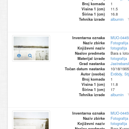
Broj komada
1
Visina 1 (cm)
11.5
Širina 1 (cm)
16.8
Tehnika izrade
albumin
Inventarna oznaka
MUO-0445
Naziv zbirke
Fotografija 
Književni naziv
fotografija
Naslov predmeta
Bara s lot
Materijal izrade
fotografija
Grad nastanka
Jastrebars
Točan datum nastanka
10/18/1905
Autor (osoba)
Erdödy, St
Broj komada
1
Visina 1 (cm)
11.8
Širina 1 (cm)
17
Tehnika izrade
albumin
Inventarna oznaka
MUO-0445
Naziv zbirke
Fotografija 
Književni naziv
fotografija
Naslov predmeta
Bara Kuropa