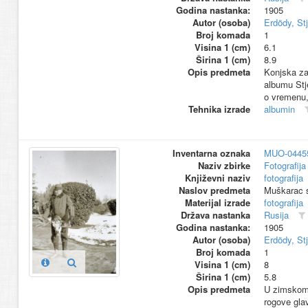
Godina nastanka:
1905
Autor (osoba)
Erdödy, St
Broj komada
1
Visina 1 (cm)
6.1
Širina 1 (cm)
8.9
Opis predmeta
Konjska zap
albumu Stj
o vremenu,
Tehnika izrade
albumin
Inventarna oznaka
MUO-0445
Naziv zbirke
Fotografija 
Književni naziv
fotografija
Naslov predmeta
Muškarac 
Materijal izrade
fotografija
Država nastanka
Rusija
Godina nastanka:
1905
Autor (osoba)
Erdödy, St
Broj komada
1
Visina 1 (cm)
8
Širina 1 (cm)
5.8
Opis predmeta
U zimskom 
rogove glav