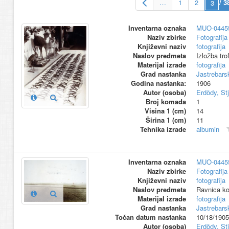
…
1
2
/ 3
Inventarna oznaka
MUO-0445
Naziv zbirke
Fotografija 
Književni naziv
fotografija
Naslov predmeta
Izložba trof
Materijal izrade
fotografija
Grad nastanka
Jastrebars
Godina nastanka:
1906
Autor (osoba)
Erdödy, St
Broj komada
1
Visina 1 (cm)
14
Širina 1 (cm)
11
Tehnika izrade
albumin
Inventarna oznaka
MUO-0445
Naziv zbirke
Fotografija 
Književni naziv
fotografija
Naslov predmeta
Ravnica ko
Materijal izrade
fotografija
Grad nastanka
Jastrebars
Točan datum nastanka
10/18/1905
Autor (osoba)
Erdödy, St