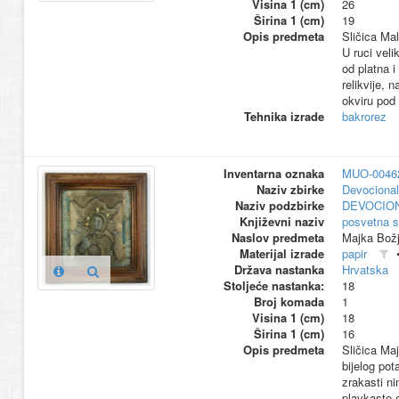
Visina 1 (cm)
26
Širina 1 (cm)
19
Opis predmeta
Sličica Ma
U ruci veli
od platna i
relikvije, 
okviru pod
Tehnika izrade
bakrorez
Inventarna oznaka
MUO-0046
Naziv zbirke
Devocional
Naziv podzbirke
DEVOCION
Književni naziv
posvetna s
Naslov predmeta
Majka Bož
Materijal izrade
papir
Država nastanka
Hrvatska
Stoljeće nastanka:
18
Broj komada
1
Visina 1 (cm)
18
Širina 1 (cm)
16
Opis predmeta
Sličica Maj
bijelog po
zrakasti ni
plavkasto 