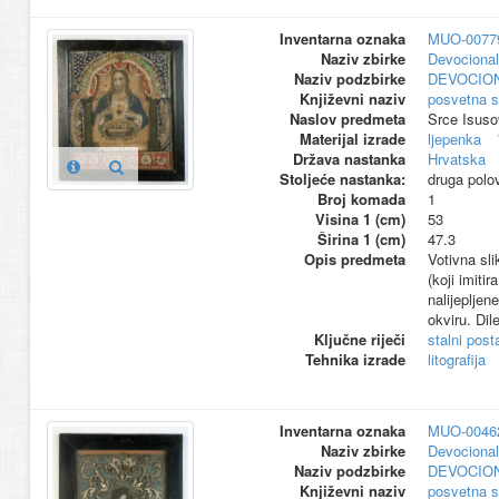
Inventarna oznaka
MUO-0077
Naziv zbirke
Devocional
Naziv podzbirke
DEVOCION
Književni naziv
posvetna s
Naslov predmeta
Srce Isuso
Materijal izrade
ljepenka
Država nastanka
Hrvatska
Stoljeće nastanka:
druga polo
Broj komada
1
Visina 1 (cm)
53
Širina 1 (cm)
47.3
Opis predmeta
Votivna sl
(koji imit
nalijeplje
okviru. Dil
Ključne riječi
stalni pos
Tehnika izrade
litografija
Inventarna oznaka
MUO-0046
Naziv zbirke
Devocional
Naziv podzbirke
DEVOCION
Književni naziv
posvetna s