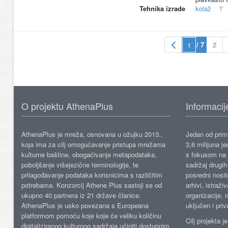
Tehnika izrade
kolaž
/ 7
2
O projektu AthenaPlus
Informacij
AthenaPlus je mreža, osnovana u ožujku 2013.,
Jedan od prima
koja ima za cilj omogućavanje pristupa mrežama
3,6 milijuna j
kulturne baštine, obogaćivanje metapodataka,
s fokusom na s
poboljšanje višejezične terminologije, te
sadržaj drugih 
prilagođavanje podataka korisnicima s različitim
posredni nosite
potrebama. Konzorcij Athene Plus sastoji se od
arhivi, istraži
ukupno 40 partnera iz 21 države članice.
organizacije, 
AthenaPlus je usko povezana s Europeana
uključen i priv
platformom pomoću koje koje će veliku količinu
Cilj projekta 
digitaliziranog kulturnog sadržaja učiniti dostupnim