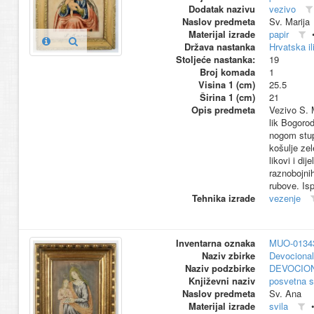
Dodatak nazivu
vezivo
Naslov predmeta
Sv. Marija
Materijal izrade
papir
Država nastanka
Hrvatska il
Stoljeće nastanka:
19
Broj komada
1
Visina 1 (cm)
25.5
Širina 1 (cm)
21
Opis predmeta
Vezivo S. 
lik Bogorod
nogom stupi
košulje zel
likovi i di
raznobojnih
rubove. Isp
Tehnika izrade
vezenje
Inventarna oznaka
MUO-0134
Naziv zbirke
Devocional
Naziv podzbirke
DEVOCION
Književni naziv
posvetna s
Naslov predmeta
Sv. Ana
Materijal izrade
svila