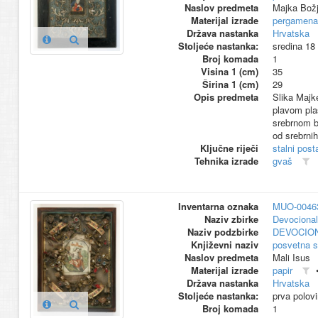
Naslov predmeta
Majka Božj
Materijal izrade
pergamena
Država nastanka
Hrvatska
Stoljeće nastanka:
sredina 18
Broj komada
1
Visina 1 (cm)
35
Širina 1 (cm)
29
Opis predmeta
Slika Majk
plavom pla
srebrnom bo
od srebrnih
Ključne riječi
stalni pos
Tehnika izrade
gvaš
Inventarna oznaka
MUO-0046
Naziv zbirke
Devocional
Naziv podzbirke
DEVOCION
Književni naziv
posvetna s
Naslov predmeta
Mali Isus
Materijal izrade
papir
Država nastanka
Hrvatska
Stoljeće nastanka:
prva polov
Broj komada
1