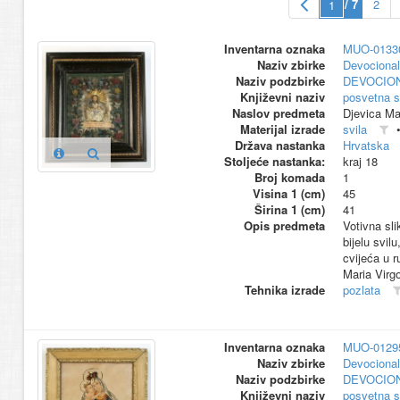
/ 7
2
Inventarna oznaka
MUO-0133
Naziv zbirke
Devocional
Naziv podzbirke
DEVOCION
Književni naziv
posvetna s
Naslov predmeta
Djevica Ma
Materijal izrade
svila
Država nastanka
Hrvatska
Stoljeće nastanka:
kraj 18
Broj komada
1
Visina 1 (cm)
45
Širina 1 (cm)
41
Opis predmeta
Votivna sli
bijelu svil
cvijeća u r
Maria Virg
Tehnika izrade
pozlata
Inventarna oznaka
MUO-0129
Naziv zbirke
Devocional
Naziv podzbirke
DEVOCION
Književni naziv
posvetna s