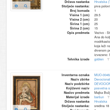
Država nastanka
Hrvatska (
Stoljeće nastanka:
prva polov
Broj komada
1
Visina 1 (cm)
29.5
Visina 2 (cm)
20
Širina 1 (cm)
25
Širina 2 (cm)
15
Opis predmeta
Vezivo - S
Ana do kol
modrikastoj
koja leži 
drvenom po
izvezeno:
Tehnika izrade
goblen
Inventarna oznaka
MUO-0046
Naziv zbirke
Devocional
Naziv podzbirke
DEVOCION
Književni naziv
posvetna s
Naslov predmeta
Majka Bož
Materijal izrade
baršun
Država nastanka
Hrvatska
Stoljeće nastanka:
sredina 18