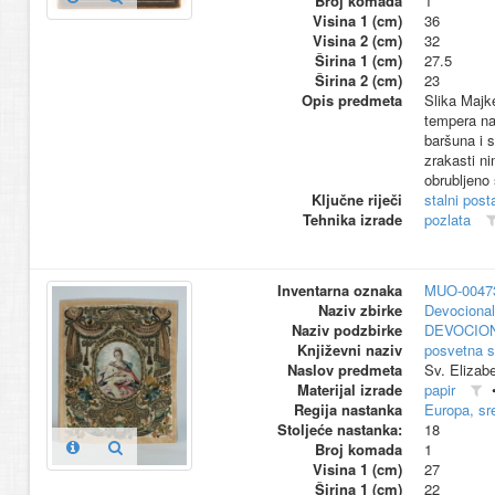
Broj komada
1
Visina 1 (cm)
36
Visina 2 (cm)
32
Širina 1 (cm)
27.5
Širina 2 (cm)
23
Opis predmeta
Slika Majk
tempera na
baršuna i 
zrakasti ni
obrubljeno
Ključne riječi
stalni pos
Tehnika izrade
pozlata
Inventarna oznaka
MUO-0047
Naziv zbirke
Devocional
Naziv podzbirke
DEVOCION
Književni naziv
posvetna s
Naslov predmeta
Sv. Elizab
Materijal izrade
papir
Regija nastanka
Europa, sr
Stoljeće nastanka:
18
Broj komada
1
Visina 1 (cm)
27
Širina 1 (cm)
22