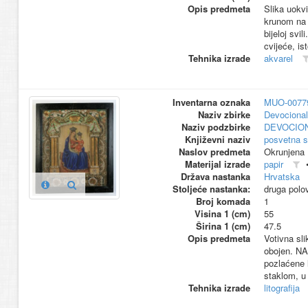
Opis predmeta
Slika uokvi
krunom na 
bijeloj svi
cvijeće, is
Tehnika izrade
akvarel
Inventarna oznaka
MUO-0077
Naziv zbirke
Devocional
Naziv podzbirke
DEVOCION
Književni naziv
posvetna s
Naslov predmeta
Okrunjena 
Materijal izrade
papir
Država nastanka
Hrvatska
Stoljeće nastanka:
druga polo
Broj komada
1
Visina 1 (cm)
55
Širina 1 (cm)
47.5
Opis predmeta
Votivna sl
obojen. NAo
pozlaćene l
staklom, u 
Tehnika izrade
litografija