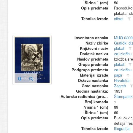
Širina 1 (cm)
50
Opis predmeta
Reprodukcij
plakata: sl
Tehnika izrade
offset
Inventarna oznaka
MUO-0200
Naziv zbirke
Grafički di
Književni naziv
plakat
Dodatak nazivu
za izložbu
Naslov predmeta
Izložba sr
Grupa predmeta
plakat
Podgrupa predmeta
za izložbu
Materijal izrade
papir
Država nastanka
Hrvatska
Grad nastanka
Zagreb
Godina nastanka:
1951
Autorska radionica (proizvođač)
Štamparski
Broj komada
1
Visina 1 (cm)
89
Širina 1 (cm)
69
Opis predmeta
Bijeli okvi
detalja fre
Tehnika izrade
litografija