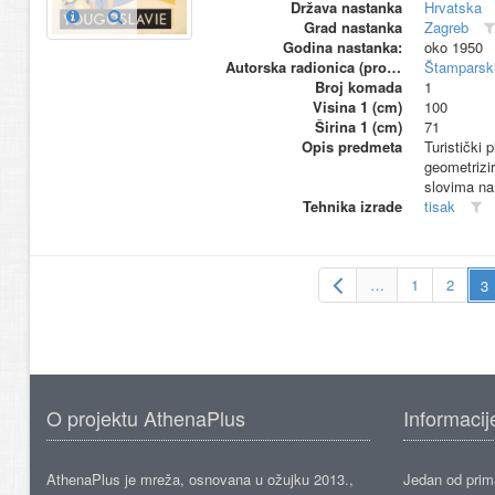
Država nastanka
Hrvatska
Grad nastanka
Zagreb
Godina nastanka:
oko 1950
Autorska radionica (proizvođač)
Štamparski
Broj komada
1
Visina 1 (cm)
100
Širina 1 (cm)
71
Opis predmeta
Turistički 
geometrizir
slovima na 
Tehnika izrade
tisak
…
1
2
O projektu AthenaPlus
Informacij
AthenaPlus je mreža, osnovana u ožujku 2013.,
Jedan od prima