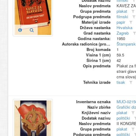
Dodatak nazivu
filmski
Naslov predmeta
KAVEZ ZA
Grupa predmeta
plakat
Podgrupa predmeta
filmski
Materijal izrade
papir
Država nastanka
Hrvatska
Grad nastanka
Zagreb
Godina nastanka:
1950
Autorska radionica (proizvođač)
Štamparski
Broj komada
1
Visina 1 (cm)
59.5
Širina 1 (cm)
42
Opis predmeta
Plakat za f
strani glav
crna slova)
Tehnika izrade
tisak
Inventarna oznaka
MUO-0215
Naziv zbirke
Grafički di
Književni naziv
plakat
Dodatak nazivu
politički
Naslov predmeta
II KONGR
Grupa predmeta
plakat
Podgrupa predmeta
politički