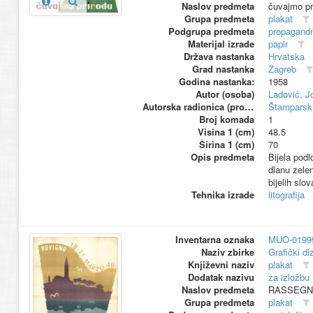
Naslov predmeta
čuvajmo pr
Grupa predmeta
plakat
Podgrupa predmeta
propagandn
Materijal izrade
papir
Država nastanka
Hrvatska
Grad nastanka
Zagreb
Godina nastanka:
1958
Autor (osoba)
Ladović, J
Autorska radionica (proizvođač)
Štamparski
Broj komada
1
Visina 1 (cm)
48.5
Širina 1 (cm)
70
Opis predmeta
Bijela podl
dlanu zelen
bijelih slov
Tehnika izrade
litografija
Inventarna oznaka
MUO-0199
Naziv zbirke
Grafički di
Književni naziv
plakat
Dodatak nazivu
za izložbu
Naslov predmeta
RASSEGNA cu
Grupa predmeta
plakat