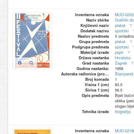
Inventarna oznaka
MUO-0202
Naziv zbirke
Grafički di
Književni naziv
plakat
Dodatak nazivu
sportski
Naslov predmeta
II omladins
Grupa predmeta
plakat
Podgrupa predmeta
sportski
Materijal izrade
papir
Država nastanka
Hrvatska
Grad nastanka
Zagreb
Godina nastanka:
1958
Autorska radionica (proizvođač)
Štamparski
Broj komada
1
Visina 1 (cm)
83.5
Širina 1 (cm)
56.5
Opis predmeta
Bijeli bočn
oblika (pet
slogan bije
Tehnika izrade
litografija
Inventarna oznaka
MUO-0215