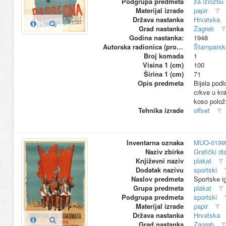
Podgrupa predmeta
za izložbu
Materijal izrade
papir
Država nastanka
Hrvatska
Grad nastanka
Zagreb
Godina nastanka:
1948
Autorska radionica (proizvođač)
Štamparski
Broj komada
1
Visina 1 (cm)
100
Širina 1 (cm)
71
Opis predmeta
Bijela podl
crkve u kra
koso polože
Tehnika izrade
offset
Inventarna oznaka
MUO-0199
Naziv zbirke
Grafički di
Književni naziv
plakat
Dodatak nazivu
sportski
Naslov predmeta
Sportske i
Grupa predmeta
plakat
Podgrupa predmeta
sportski
Materijal izrade
papir
Država nastanka
Hrvatska
Grad nastanka
Zagreb