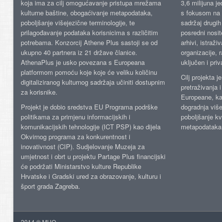
koja ima za cilj omogućavanje pristupa mrežama
3,6 milijuna j
kulturne baštine, obogaćivanje metapodataka,
s fokusom na s
poboljšanje višejezične terminologije, te
sadržaj drugih 
prilagođavanje podataka korisnicima s različitim
posredni nosite
potrebama. Konzorcij Athene Plus sastoji se od
arhivi, istraži
ukupno 40 partnera iz 21 države članice.
organizacije, 
AthenaPlus je usko povezana s Europeana
uključen i priv
platformom pomoću koje koje će veliku količinu
Cilj projekta 
digitaliziranog kulturnog sadržaja učiniti dostupnim
pretraživanja 
za korisnike.
Europeane, kao
Projekt je dobio sredstva EU Programa podrške
dogradnja više
politikama za primjenu informacijskih i
poboljšanje kv
komunikacijskih tehnologije (ICT PSP) kao dijela
metapodataka
Okvirnog programa za konkurentnost i
inovativnost (CIP). Sudjelovanje Muzeja za
umjetnost i obrt u projektu Partage Plus financijski
će podržati Ministarstvo kulture Republike
Hrvatske i Gradski ured za obrazovanje, kulturu i
šport grada Zagreba.
2014 © MUO