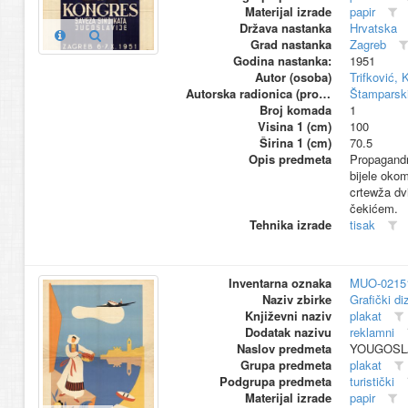
Materijal izrade
papir
Država nastanka
Hrvatska
Grad nastanka
Zagreb
Godina nastanka:
1951
Autor (osoba)
Trifković, 
Autorska radionica (proizvođač)
Štamparski
Broj komada
1
Visina 1 (cm)
100
Širina 1 (cm)
70.5
Opis predmeta
Propagandn
bijele okom
crtewža dv
čekićem.
Tehnika izrade
tisak
Inventarna oznaka
MUO-0215
Naziv zbirke
Grafički di
Književni naziv
plakat
Dodatak nazivu
reklamni
Naslov predmeta
YOUGOSL
Grupa predmeta
plakat
Podgrupa predmeta
turistički
Materijal izrade
papir