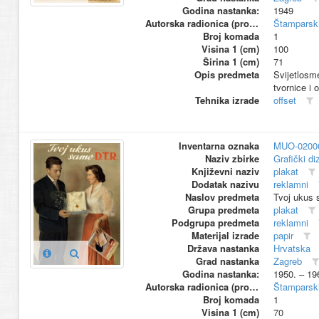
Godina nastanka:
1949
Autorska radionica (proizvođač)
Štamparski
Broj komada
1
Visina 1 (cm)
100
Širina 1 (cm)
71
Opis predmeta
Svijetlosm
tvornice i 
Tehnika izrade
offset
Inventarna oznaka
MUO-0200
Naziv zbirke
Grafički di
Književni naziv
plakat
Dodatak nazivu
reklamni
Naslov predmeta
Tvoj ukus 
Grupa predmeta
plakat
Podgrupa predmeta
reklamni
Materijal izrade
papir
Država nastanka
Hrvatska
Grad nastanka
Zagreb
Godina nastanka:
1950. – 19
Autorska radionica (proizvođač)
Štamparski
Broj komada
1
Visina 1 (cm)
70