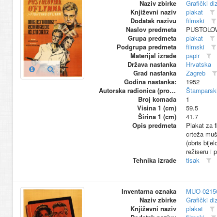
Naziv zbirke
Grafički di
Književni naziv
plakat
Dodatak nazivu
filmski
Naslov predmeta
PUSTOLOV
Grupa predmeta
plakat
Podgrupa predmeta
filmski
Materijal izrade
papir
Država nastanka
Hrvatska
Grad nastanka
Zagreb
Godina nastanka:
1952
Autorska radionica (proizvođač)
Štamparski
Broj komada
1
Visina 1 (cm)
59.5
Širina 1 (cm)
41.7
Opis predmeta
Plakat za f
crteža mušk
(obris bije
režiseru i p
Tehnika izrade
tisak
Inventarna oznaka
MUO-0215
Naziv zbirke
Grafički di
Književni naziv
plakat