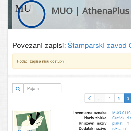
MUO | AthenaPlus
Povezani zapisi:
Štamparski zavod 
Podaci zapisa nisu dostupni
…
1
2
Inventarna oznaka
MUO-0110
Naziv zbirke
Grafički di
Književni naziv
plakat
Dodatak nazivu
reklamni