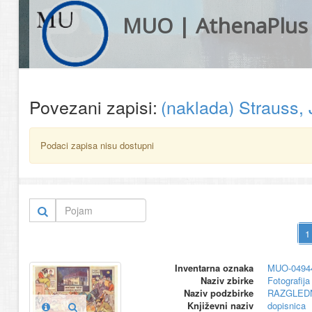
MUO | AthenaPlus
Povezani zapisi:
(naklada) Strauss,
Podaci zapisa nisu dostupni
Inventarna oznaka
MUO-0494
Naziv zbirke
Fotografija 
Naziv podzbirke
RAZGLED
Književni naziv
dopisnica