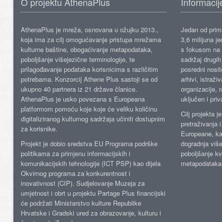
O projektu AthenaPlus
Informacij
AthenaPlus je mreža, osnovana u ožujku 2013.,
Jedan od prima
koja ima za cilj omogućavanje pristupa mrežama
3,6 milijuna j
kulturne baštine, obogaćivanje metapodataka,
s fokusom na s
poboljšanje višejezične terminologije, te
sadržaj drugih 
prilagođavanje podataka korisnicima s različitim
posredni nosite
potrebama. Konzorcij Athene Plus sastoji se od
arhivi, istraži
ukupno 40 partnera iz 21 države članice.
organizacije, 
AthenaPlus je usko povezana s Europeana
uključen i priv
platformom pomoću koje koje će veliku količinu
Cilj projekta 
digitaliziranog kulturnog sadržaja učiniti dostupnim
pretraživanja 
za korisnike.
Europeane, kao
Projekt je dobio sredstva EU Programa podrške
dogradnja više
politikama za primjenu informacijskih i
poboljšanje kv
komunikacijskih tehnologije (ICT PSP) kao dijela
metapodataka
Okvirnog programa za konkurentnost i
inovativnost (CIP). Sudjelovanje Muzeja za
umjetnost i obrt u projektu Partage Plus financijski
će podržati Ministarstvo kulture Republike
Hrvatske i Gradski ured za obrazovanje, kulturu i