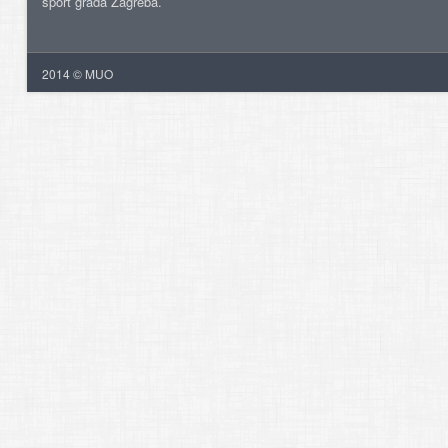
šport grada Zagreba.
2014 © MUO