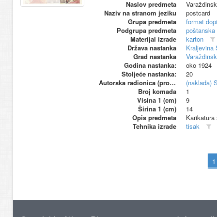
Naslov predmeta
Varaždinske
Naziv na stranom jeziku
postcard
Grupa predmeta
format dop
Podgrupa predmeta
poštanska
Materijal izrade
karton
Država nastanka
Kraljevina
Grad nastanka
Varaždinsk
Godina nastanka:
oko 1924
Stoljeće nastanka:
20
Autorska radionica (proizvođač)
(naklada) 
Broj komada
1
Visina 1 (cm)
9
Širina 1 (cm)
14
Opis predmeta
Karikatura
Tehnika izrade
tisak