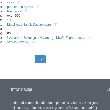
ta
vaza
de
posrebrena alpaka
ka
Njemačka
a:
oko 1900
a:
19
dionica (proizvođač)
Metallwarenfabrik Dautzenberg
da
1
m)
66
be
! 2003/09, "Secesija u Hrvatskoj", MUO, Zagreb, 2003.
de
strojno kovanje
/ 1
Informacije
L
a
Jedan od primarnih zadataka je pridonijeti više od 3,6 milijuna
jedinica do 30. kolovoza 2015. godine, s fokusom na sadržaj