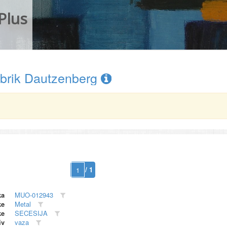
Plus
abrik Dautzenberg
/ 1
ka
MUO-012943
ke
Metal
ke
SECESIJA
iv
vaza