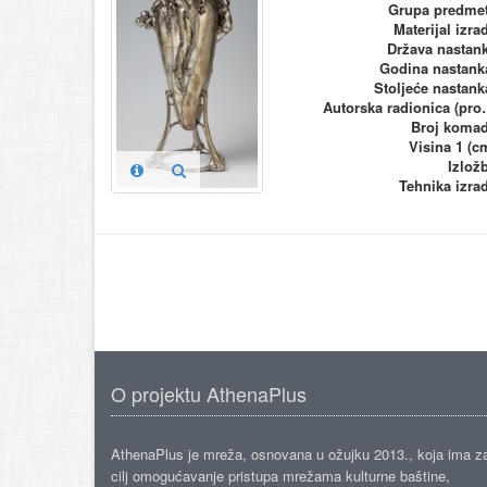
Grupa predme
Materijal izra
Država nastan
Godina nastank
Stoljeće nastank
Autorska ra
Broj koma
Visina 1 (c
Izlož
Tehnika izra
O projektu AthenaPlus
AthenaPlus je mreža, osnovana u ožujku 2013., koja ima z
cilj omogućavanje pristupa mrežama kulturne baštine,