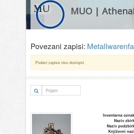
MUO | Athena
Povezani zapisi:
Metallwarenf
Podaci zapisa nisu dostupni
Inventarna ozna
Naziv zbir
Naziv podzbir
Književni naz