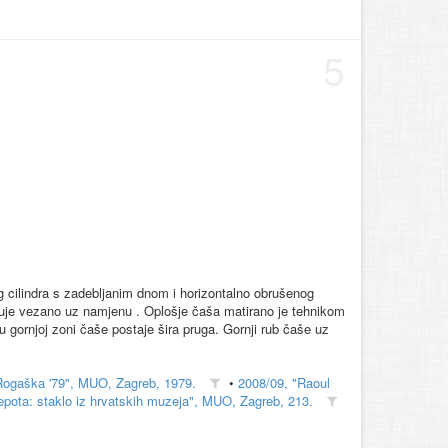
5
og cilindra s zadebljanim dnom i horizontalno obrušenog
ikuje vezano uz namjenu . Oplošje čaša matirano je tehnikom
u gornjoj zoni čaše postaje šira pruga. Gornji rub čaše uz
Rogaška '79", MUO, Zagreb, 1979.
•
2008/09, "Raoul
epota: staklo iz hrvatskih muzeja", MUO, Zagreb, 213.