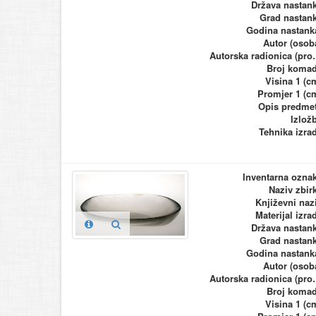
Država nastan
Grad nastan
Godina nastank
Autor (osob
Autorska ra
Broj koma
Visina 1 (c
Promjer 1 (c
Opis predme
Izlož
Tehnika izra
Inventarna ozna
Naziv zbir
Književni naz
Materijal izra
Država nastan
Grad nastan
Godina nastank
Autor (osob
Autorska ra
Broj koma
Visina 1 (c