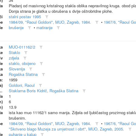
m)
34
ta
Pladanj od masivnog kristalnog stakla oblika nepravilnog kruga. obod pla
Donja strana je glatka u obrušena s dvije oštrobridne plohe.
či
stalni postav 1995
be
1984/09, "Raoul Goldoni", MUO, Zagreb, 1984.
•
1967/6, "Raoul Gol
de
brušenje
•
matiranje
ka
MUO-011162/2
ke
Staklo
iv
zdjela
de
staklo, obojeno
ka
Slovenija
ka
Rogaška Slatina
a:
1959
a)
Goldoni, Raoul
dionica (proizvođač)
Staklarna Boris Kidrič, Rogaška Slatina
da
1
m)
6
m)
13.9
ta
ista kao muo 11162/1 samo manja. Zdjela od ljubičastog prozirnog stak
brušenim.
be
1984/09, "Raoul Goldoni", MUO, Zagreb, 1984.
•
1967/6, "Raoul Gol
"Skriveno blago Muzeja za umjetnost i obrt", MUO, Zagreb, 2005.
de
puhanje u kalup