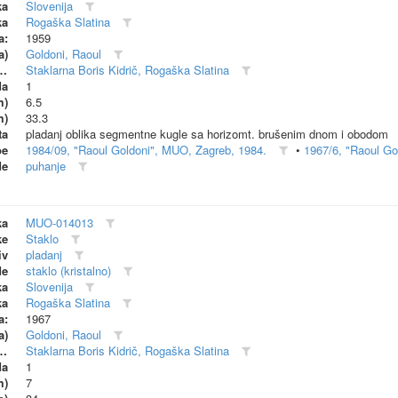
ka
Slovenija
ka
Rogaška Slatina
a:
1959
a)
Goldoni, Raoul
dionica (proizvođač)
Staklarna Boris Kidrič, Rogaška Slatina
da
1
m)
6.5
m)
33.3
ta
pladanj oblika segmentne kugle sa horizomt. brušenim dnom i obodom
be
1984/09, "Raoul Goldoni", MUO, Zagreb, 1984.
•
1967/6, "Raoul Gol
de
puhanje
ka
MUO-014013
ke
Staklo
iv
pladanj
de
staklo (kristalno)
ka
Slovenija
ka
Rogaška Slatina
a:
1967
a)
Goldoni, Raoul
dionica (proizvođač)
Staklarna Boris Kidrič, Rogaška Slatina
da
1
m)
7