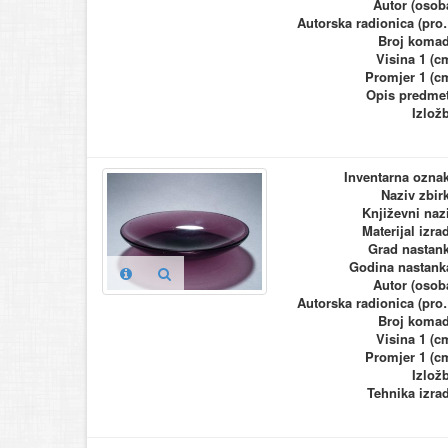
Autor (osob
Autorska ra
Broj koma
Visina 1 (c
Promjer 1 (c
Opis predme
Izlož
Inventarna ozna
Naziv zbir
Književni naz
Materijal izra
Grad nastan
Godina nastank
Autor (osob
Autorska ra
Broj koma
Visina 1 (c
Promjer 1 (c
Izlož
Tehnika izra