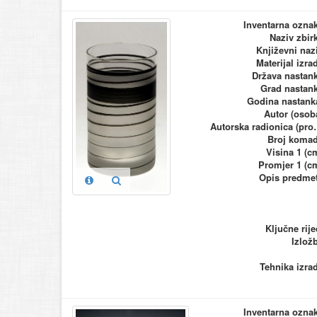
Inventarna ozna
Naziv zbir
Književni naz
Materijal izra
Država nastan
Grad nastan
Godina nastank
Autor (osob
Autorska ra
Broj koma
Visina 1 (c
Promjer 1 (c
Opis predme
Ključne rije
Izlož
Tehnika izra
Inventarna ozna