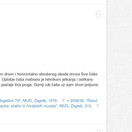
6
anim dnom i horizontalno obrušenog oboda otvora Sve čaše
. Oplošje čaša matirano je tehnikom jetkanja i oslikano
 postaje šira pruga. Gornji rub čaše uz sam otvor potpuno
Rogaška '79", MUO, Zagreb, 1979.
•
2008/09, "Raoul
epota: staklo iz hrvatskih muzeja", MUO, Zagreb, 213.