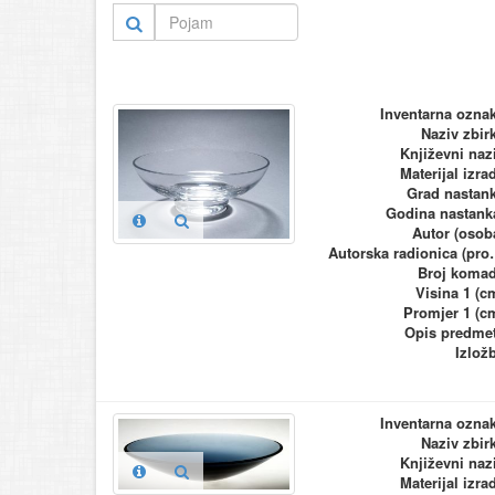
Inventarna ozna
Naziv zbir
Književni naz
Materijal izra
Grad nastan
Godina nastank
Autor (osob
Autorska ra
Broj koma
Visina 1 (c
Promjer 1 (c
Opis predme
Izlož
Inventarna ozna
Naziv zbir
Književni naz
Materijal izra