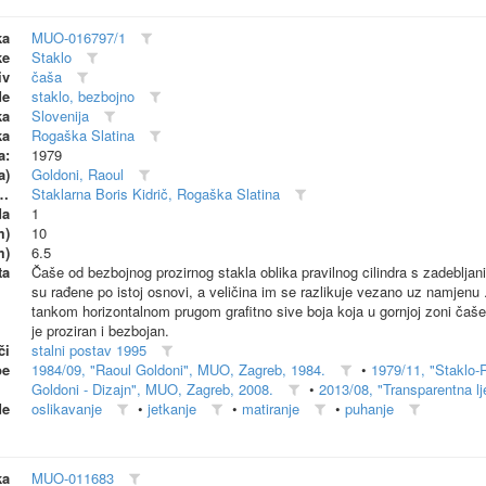
ka
MUO-016797/1
ke
Staklo
iv
čaša
de
staklo, bezbojno
ka
Slovenija
ka
Rogaška Slatina
a:
1979
a)
Goldoni, Raoul
dionica (proizvođač)
Staklarna Boris Kidrič, Rogaška Slatina
da
1
m)
10
m)
6.5
ta
Čaše od bezbojnog prozirnog stakla oblika pravilnog cilindra s zadeblj
su rađene po istoj osnovi, a veličina im se razlikuje vezano uz namjenu 
tankom horizontalnom prugom grafitno sive boja koja u gornjoj zoni čaše
je proziran i bezbojan.
či
stalni postav 1995
be
1984/09, "Raoul Goldoni", MUO, Zagreb, 1984.
•
1979/11, "Staklo-
Goldoni - Dizajn", MUO, Zagreb, 2008.
•
2013/08, "Transparentna lj
de
oslikavanje
•
jetkanje
•
matiranje
•
puhanje
ka
MUO-011683