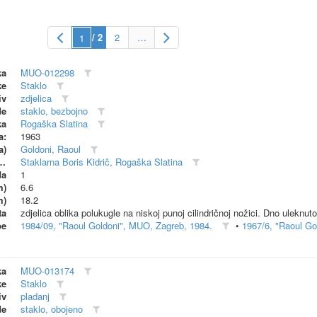
/ 2
2
…
ka
MUO-012298
ke
Staklo
iv
zdjelica
de
staklo, bezbojno
ka
Rogaška Slatina
a:
1963
a)
Goldoni, Raoul
dionica (proizvođač)
Staklarna Boris Kidrič, Rogaška Slatina
da
1
m)
6.6
m)
18.2
ta
zdjelica oblika polukugle na niskoj punoj cilindričnoj nožici. Dno uleknu
be
1984/09, "Raoul Goldoni", MUO, Zagreb, 1984.
•
1967/6, "Raoul Gol
ka
MUO-013174
ke
Staklo
iv
pladanj
de
staklo, obojeno