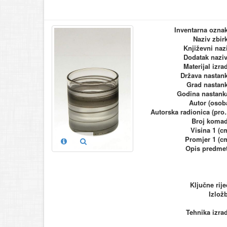
Inventarna ozna
Naziv zbir
Književni naz
Dodatak nazi
Materijal izra
Država nastan
Grad nastan
Godina nastank
Autor (osob
Autorska ra
Broj koma
Visina 1 (c
Promjer 1 (c
Opis predme
Ključne rije
Izlož
Tehnika izra