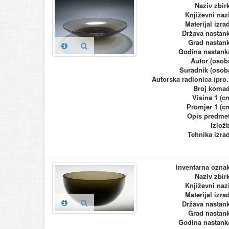
Naziv zbir
Književni naz
Materijal izra
Država nastan
Grad nastan
Godina nastank
Autor (osob
Suradnik (osob
Autorska ra
Broj koma
Visina 1 (c
Promjer 1 (c
Opis predme
Izlož
Tehnika izra
Inventarna ozna
Naziv zbir
Književni naz
Materijal izra
Država nastan
Grad nastan
Godina nastank