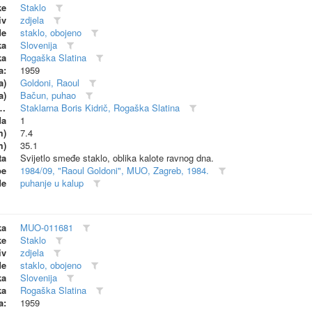
ke
Staklo
iv
zdjela
de
staklo, obojeno
ka
Slovenija
ka
Rogaška Slatina
a:
1959
a)
Goldoni, Raoul
a)
Bačun, puhao
dionica (proizvođač)
Staklarna Boris Kidrič, Rogaška Slatina
da
1
m)
7.4
m)
35.1
ta
Svijetlo smeđe staklo, oblika kalote ravnog dna.
be
1984/09, "Raoul Goldoni", MUO, Zagreb, 1984.
de
puhanje u kalup
ka
MUO-011681
ke
Staklo
iv
zdjela
de
staklo, obojeno
ka
Slovenija
ka
Rogaška Slatina
a:
1959