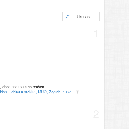
Ukupno: 11
1
to, obod horizontalno brušen
doni - oblici u staklu", MUO, Zagreb, 1967.
2