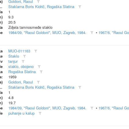
a)
Goldoni, Raoul
dionica (proizvođač)
Staklarna Boris Kidrič, Rogaška Slatina
da
1
m)
9.3
m)
20.5
ta
Zdjela tamnosmeđe staklo
be
1984/09, "Raoul Goldoni", MUO, Zagreb, 1984.
•
1967/6, "Raoul Gol
ka
MUO-011163
ke
Staklo
iv
tanjur
de
staklo, obojeno
ka
Rogaška Slatina
a:
1959
a)
Goldoni, Raoul
dionica (proizvođač)
Staklarna Boris Kidrič, Rogaška Slatina
da
1
m)
4.8
m)
19.7
be
1984/09, "Raoul Goldoni", MUO, Zagreb, 1984.
•
1967/6, "Raoul Gol
de
puhanje u kalup