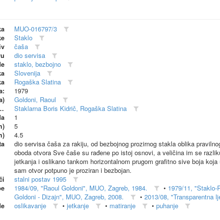
ka
MUO-016797/3
ke
Staklo
iv
čaša
vu
dio servisa
de
staklo, bezbojno
ka
Slovenija
ka
Rogaška Slatina
a:
1979
a)
Goldoni, Raoul
dionica (proizvođač)
Staklarna Boris Kidrič, Rogaška Slatina
da
1
m)
5
m)
4.5
ta
dio servisa čaša za rakiju, od bezbojnog prozirnog stakla oblika praviln
oboda otvora Sve čaše su rađene po istoj osnovi, a veličina im se razl
jetkanja i oslikano tankom horizontalnom prugom grafitno sive boja koja 
sam otvor potpuno je proziran i bezbojan.
či
stalni postav 1995
be
1984/09, "Raoul Goldoni", MUO, Zagreb, 1984.
•
1979/11, "Staklo-
Goldoni - Dizajn", MUO, Zagreb, 2008.
•
2013/08, "Transparentna lj
de
oslikavanje
•
jetkanje
•
matiranje
•
puhanje