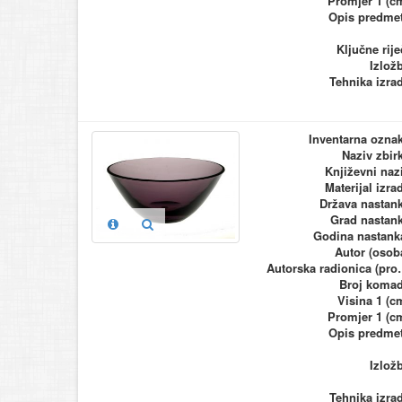
Promjer 1 (c
Opis predme
Ključne rije
Izlož
Tehnika izra
Inventarna ozna
Naziv zbir
Književni naz
Materijal izra
Država nastan
Grad nastan
Godina nastank
Autor (osob
Autorska ra
Broj koma
Visina 1 (c
Promjer 1 (c
Opis predme
Izlož
Tehnika izra