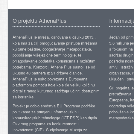
O projektu AthenaPlus
Informacij
AthenaPlus je mreža, osnovana u ožujku 2013.,
Jedan od prima
koja ima za cilj omogućavanje pristupa mrežama
3,6 milijuna j
kulturne baštine, obogaćivanje metapodataka,
s fokusom na s
poboljšanje višejezične terminologije, te
sadržaj drugih 
prilagođavanje podataka korisnicima s različitim
posredni nosite
potrebama. Konzorcij Athene Plus sastoji se od
arhivi, istraži
ukupno 40 partnera iz 21 države članice.
organizacije, 
AthenaPlus je usko povezana s Europeana
uključen i priv
platformom pomoću koje koje će veliku količinu
Cilj projekta 
digitaliziranog kulturnog sadržaja učiniti dostupnim
pretraživanja 
za korisnike.
Europeane, kao
Projekt je dobio sredstva EU Programa podrške
dogradnja više
politikama za primjenu informacijskih i
poboljšanje kv
komunikacijskih tehnologije (ICT PSP) kao dijela
metapodataka
Okvirnog programa za konkurentnost i
inovativnost (CIP). Sudjelovanje Muzeja za