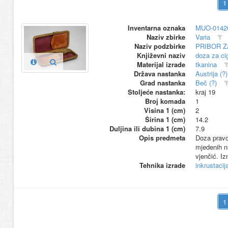
Inventarna oznaka
MUO-0142
Naziv zbirke
Varia
Naziv podzbirke
PRIBOR Z
Književni naziv
doza za ci
Materijal izrade
tkanina
Država nastanka
Austrija (?)
Grad nastanka
Beč (?)
Stoljeće nastanka:
kraj 19
Broj komada
1
Visina 1 (cm)
2
Širina 1 (cm)
14.2
Duljina ili dubina 1 (cm)
7.9
Opis predmeta
Doza pravo
mjedenih ni
vjenčić. Iz
Tehnika izrade
inkrustacij