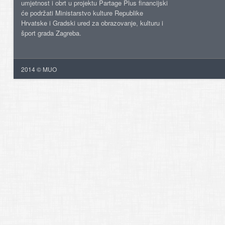
umjetnost i obrt u projektu Partage Plus financijski
će podržati Ministarstvo kulture Republike
Hrvatske i Gradski ured za obrazovanje, kulturu i
šport grada Zagreba.
2014 © MUO