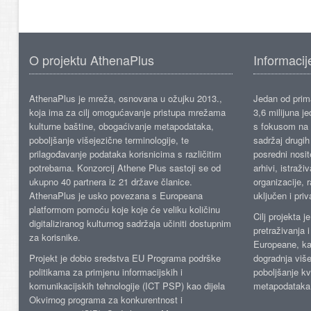
O projektu AthenaPlus
Informacij
AthenaPlus je mreža, osnovana u ožujku 2013.,
Jedan od prima
koja ima za cilj omogućavanje pristupa mrežama
3,6 milijuna j
kulturne baštine, obogaćivanje metapodataka,
s fokusom na s
poboljšanje višejezične terminologije, te
sadržaj drugih 
prilagođavanje podataka korisnicima s različitim
posredni nosite
potrebama. Konzorcij Athene Plus sastoji se od
arhivi, istraži
ukupno 40 partnera iz 21 države članice.
organizacije, 
AthenaPlus je usko povezana s Europeana
uključen i priv
platformom pomoću koje koje će veliku količinu
Cilj projekta 
digitaliziranog kulturnog sadržaja učiniti dostupnim
pretraživanja 
za korisnike.
Europeane, kao
Projekt je dobio sredstva EU Programa podrške
dogradnja više
politikama za primjenu informacijskih i
poboljšanje kv
komunikacijskih tehnologije (ICT PSP) kao dijela
metapodataka
Okvirnog programa za konkurentnost i