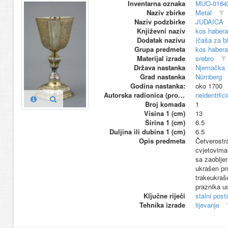
Inventarna oznaka
MUO-0164
Naziv zbirke
Metal
Naziv podzbirke
JUDAICA
Književni naziv
kos haber
Dodatak nazivu
(čaša za b
Grupa predmeta
kos haber
Materijal izrade
srebro
Država nastanka
Njemačka
Grad nastanka
Nürnberg
Godina nastanka:
oko 1700
Autorska radionica (proizvođač)
neidentific
Broj komada
1
Visina 1 (cm)
13
Širina 1 (cm)
6.5
Duljina ili dubina 1 (cm)
6.5
Opis predmeta
Četverostr
cvjetovima 
sa zaoblje
ukrašen pro
trakeukraš
praznika ud
Ključne riječi
stalni pos
Tehnika izrade
lijevanje