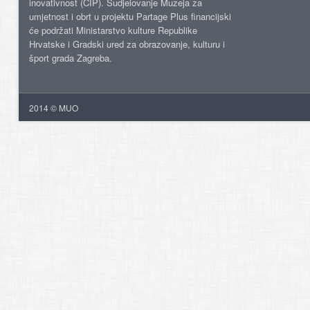
inovativnost (CIP). Sudjelovanje Muzeja za
umjetnost i obrt u projektu Partage Plus financijski
će podržati Ministarstvo kulture Republike
Hrvatske i Gradski ured za obrazovanje, kulturu i
šport grada Zagreba.
2014 © MUO