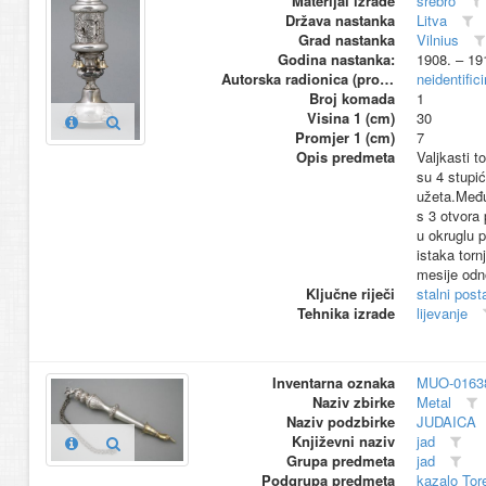
Materijal izrade
srebro
Država nastanka
Litva
Grad nastanka
Vilnius
Godina nastanka:
1908. – 19
Autorska radionica (proizvođač)
neidentific
Broj komada
1
Visina 1 (cm)
30
Promjer 1 (cm)
7
Opis predmeta
Valjkasti t
su 4 stupi
užeta.Među
s 3 otvora
u okruglu p
istaka torn
mesije odn
Ključne riječi
stalni pos
Tehnika izrade
lijevanje
Inventarna oznaka
MUO-0163
Naziv zbirke
Metal
Naziv podzbirke
JUDAICA
Književni naziv
jad
Grupa predmeta
jad
Podgrupa predmeta
kazalo Tor