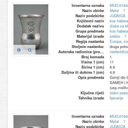
Inventarna oznaka
MUO-0164
Naziv zbirke
Metal
Naziv podzbirke
JUDAICA
Književni naziv
kos haber
Dodatak nazivu
(čaša za b
Grupa predmeta
kos haber
Materijal izrade
srebro
Regija nastanka
Europa, sr
Stoljeće nastanka:
druga polo
Autorska radionica (proizvođač)
neidentific
Broj komada
1
Visina 1 (cm)
11
Širina 1 (cm)
8.8
Duljina ili dubina 1 (cm)
4.8
Opis predmeta
Gornji dio 
SAMEH i he
(usp.molitv
Ključne riječi
stalni pos
Tehnika izrade
lijevanje
Inventarna oznaka
MUO-0164
Naziv zbirke
Metal
Naziv podzbirke
JUDAICA