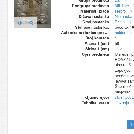
Grupa predmeta
tas
Podgrupa predmeta
štit Tore
Materijal izrade
srebro
Država nastanka
Njemačka
Grad nastanka
Berlin
Stoljeće nastanka:
početak 19
Autorska radionica (proizvođač)
neidentific
Broj komada
1
Visina 1 (cm)
50
Širina 1 (cm)
17.8
Opis predmeta
U sredini p
BOAZ.Na van
ukrasi i S
zapovjedi 
svećenstva
lavova sam
Šabat roš
privjeske, 
Ključne riječi
stalni pos
Tehnika izrade
lijevanje