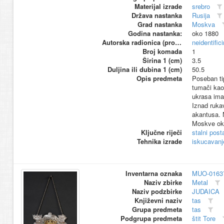
Materijal izrade
srebro
Država nastanka
Rusija
Grad nastanka
Moskva
Godina nastanka:
oko 1880
Autorska radionica (proizvođač)
neidentific
Broj komada
1
Širina 1 (cm)
3.5
Duljina ili dubina 1 (cm)
50.5
Opis predmeta
Poseban ti
tumači kao
ukrasa ima
Iznad ruka
akantusa. N
Moskve oko
Ključne riječi
stalni pos
Tehnika izrade
iskucavanj
Inventarna oznaka
MUO-0163
Naziv zbirke
Metal
Naziv podzbirke
JUDAICA
Književni naziv
tas
Grupa predmeta
tas
Podgrupa predmeta
štit Tore