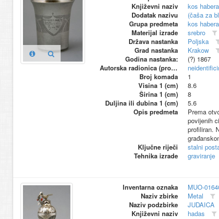
Književni naziv
kos haber
Dodatak nazivu
(čaša za b
Grupa predmeta
kos haber
Materijal izrade
srebro
Država nastanka
Poljska
Grad nastanka
Krakow
Godina nastanka:
(?) 1867
Autorska radionica (proizvođač)
neidentific
Broj komada
1
Visina 1 (cm)
8.6
Širina 1 (cm)
8
Duljina ili dubina 1 (cm)
5.6
Opis predmeta
Prema otvor
povijenih c
profiliran.
građanskom
Ključne riječi
stalni pos
Tehnika izrade
graviranje
Inventarna oznaka
MUO-0164
Naziv zbirke
Metal
Naziv podzbirke
JUDAICA
Književni naziv
hadas