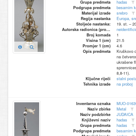
Grupa predmeta
hadas
Podgrupa predmeta
besamim ku
Materijal izrade
srebro
Regija nastanka
Europa, sr
Stoljeće nastanka:
19. st. – 2
Autorska radionica (proizvođač)
neidentific
Broj komada
1
Visina 1 (cm)
21.5
Promjer 1 (cm)
4.6
Opis predmeta
Kruškovo d
na četvero
ukrašene f
spremnices
8,8-11).
Ključne riječi
stalni pos
Tehnika izrade
na proboj
Inventarna oznaka
MUO-0163
Naziv zbirke
Metal
Naziv podzbirke
JUDAICA
Književni naziv
hadas
Grupa predmeta
hadas
Podgrupa predmeta
besamim ku