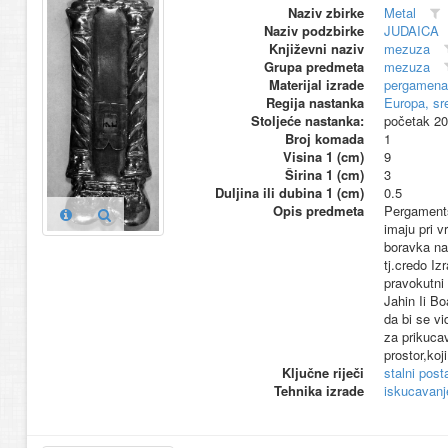
Naziv zbirke
Metal
Naziv podzbirke
JUDAICA
Književni naziv
mezuza
Grupa predmeta
mezuza
Materijal izrade
pergamena
Regija nastanka
Europa, sr
Stoljeće nastanka:
početak 20
Broj komada
1
Visina 1 (cm)
9
Širina 1 (cm)
3
Duljina ili dubina 1 (cm)
0.5
Opis predmeta
Pergaments
imaju pri v
boravka na 
tj.credo Iz
pravokutni
Jahin Ii B
da bi se vi
za prikuca
prostor,ko
Ključne riječi
stalni pos
Tehnika izrade
iskucavanj