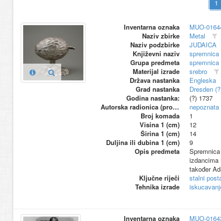
Inventarna oznaka
MUO-0164
Naziv zbirke
Metal
Naziv podzbirke
JUDAICA
Književni naziv
spremnica 
Grupa predmeta
spremnica 
Materijal izrade
srebro
Država nastanka
Engleska
Grad nastanka
Dresden (?
Godina nastanka:
(?) 1737
Autorska radionica (proizvođač)
nepoznata
Broj komada
1
Visina 1 (cm)
12
Širina 1 (cm)
14
Duljina ili dubina 1 (cm)
9
Opis predmeta
Spremnica 
izdancima i
također Ad
Ključne riječi
stalni pos
Tehnika izrade
iskucavanj
Inventarna oznaka
MUO-0164