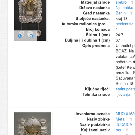
Materijal izrade
srebro
Država nastanka
Njemačka
Grad nastanka
Berlin
Stoljeće nastanka:
kraj 18
Autorska radionica (proizvođač)
neidentific
Broj komada
1
Širina 1 (cm)
24.7
Duljina ili dubina 1 (cm)
67
Opis predmeta
U sredini p
BOAZ. Na v
volutama.A
početnim ri
(keter Keh
praznika. 
Sačuvana tr
Berlina 18
Ključne riječi
stalni pos
Tehnika izrade
lijevanje
Inventarna oznaka
MUO-0163
Naziv zbirke
Metal
Naziv podzbirke
JUDAICA
Književni naziv
tas