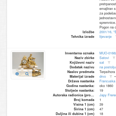
pretrpanost
emajliran 
za podešav
jednostavn
spremnice.
Pogon na o
Izložbe
2001/16, "
Tehnika izrade
lijevanje
Inventarna oznaka
MUO-0166
Naziv zbirke
Satovi
Književni naziv
sat
Dodatak nazivu
na postolju
Naslov predmeta
Terpsihora
Materijal izrade
drvo
Država nastanka
Francuska
Godina nastanka:
oko 1860
Stoljeće nastanka:
19
Autorska radionica (proizvođač)
Japy Frere
Broj komada
1
Visina 1 (cm)
39
Širina 1 (cm)
47
Duljina ili dubina 1 (cm)
18