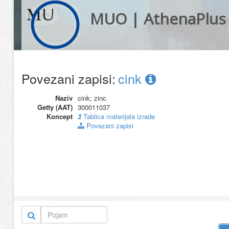
MUO | AthenaPlus
Povezani zapisi:
cink
Naziv
cink; zinc
Getty (AAT)
300011037
Koncept
Tablica materijala izrade
Povezani zapisi