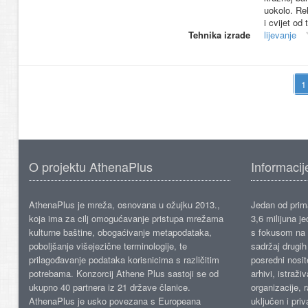
uokolo. Rel
i cvijet od 
Tehnika izrade
lijevanje
O projektu AthenaPlus
Informacij
AthenaPlus je mreža, osnovana u ožujku 2013.,
Jedan od prima
koja ima za cilj omogućavanje pristupa mrežama
3,6 milijuna j
kulturne baštine, obogaćivanje metapodataka,
s fokusom na s
poboljšanje višejezične terminologije, te
sadržaj drugih 
prilagođavanje podataka korisnicima s različitim
posredni nosite
potrebama. Konzorcij Athene Plus sastoji se od
arhivi, istraži
ukupno 40 partnera iz 21 države članice.
organizacije, 
AthenaPlus je usko povezana s Europeana
uključen i priv