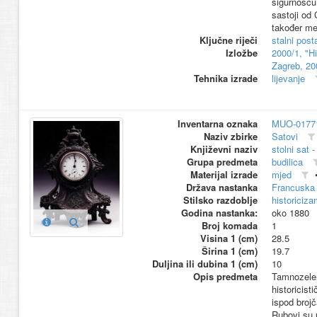
sigurnošću 
sastoji od 
također me
Ključne riječi
stalni pos
Izložbe
2000/1, "H
Zagreb, 20
Tehnika izrade
lijevanje
Inventarna oznaka
MUO-0177
Naziv zbirke
Satovi
Književni naziv
stolni sat -
Grupa predmeta
budilica
Materijal izrade
mjed
Država nastanka
Francuska 
Stilsko razdoblje
historiciza
Godina nastanka:
oko 1880
Broj komada
1
Visina 1 (cm)
28.5
Širina 1 (cm)
19.7
Duljina ili dubina 1 (cm)
10
Opis predmeta
Tamnozelen
historicis
ispod brojč
Rubovi su 