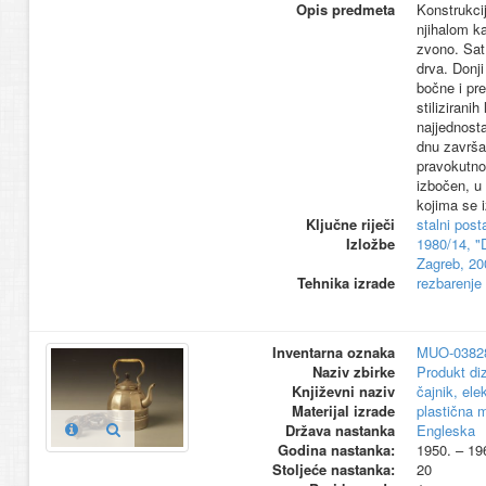
Opis predmeta
Konstrukci
njihalom k
zvono. Sat
drva. Donji
bočne i pr
stilizirani
najjednosta
dnu završa
pravokutnog
izbočen, u
kojima se 
Ključne riječi
stalni pos
Izložbe
1980/14, "
Zagreb, 20
Tehnika izrade
rezbarenje
Inventarna oznaka
MUO-0382
Naziv zbirke
Produkt di
Književni naziv
čajnik, elek
Materijal izrade
plastična 
Država nastanka
Engleska
Godina nastanka:
1950. – 19
Stoljeće nastanka:
20