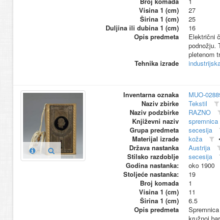
Broj komada
1
Visina 1 (cm)
27
Širina 1 (cm)
25
Duljina ili dubina 1 (cm)
16
Opis predmeta
Električni 
podnožju. 
pletenom t
Tehnika izrade
industrijsk
Inventarna oznaka
MUO-0288
Naziv zbirke
Tekstil
Naziv podzbirke
RAZNO
Književni naziv
spremnica 
Grupa predmeta
secesija
Materijal izrade
koža
Država nastanka
Austrija
Stilsko razdoblje
secesija
Godina nastanka:
oko 1900
Stoljeće nastanka:
19
Broj komada
1
Visina 1 (cm)
11
Širina 1 (cm)
6.5
Opis predmeta
Spremnica j
kružnoj bar