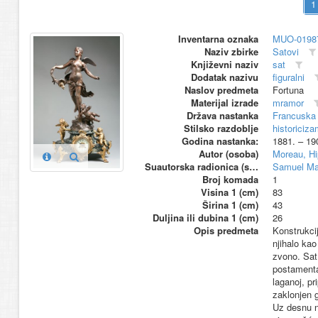
Inventarna oznaka
MUO-0198
Naziv zbirke
Satovi
Književni naziv
sat
Dodatak nazivu
figuralni
Naslov predmeta
Fortuna
Materijal izrade
mramor
Država nastanka
Francuska
Stilsko razdoblje
historiciza
Godina nastanka:
1881. – 19
Autor (osoba)
Moreau, Hi
Suautorska radionica (suproizvođač)
Samuel Mar
Broj komada
1
Visina 1 (cm)
83
Širina 1 (cm)
43
Duljina ili dubina 1 (cm)
26
Opis predmeta
Konstrukci
njihalo kao
zvono. Sat 
postamenta 
laganoj, pr
zaklonjen g
Uz desnu no