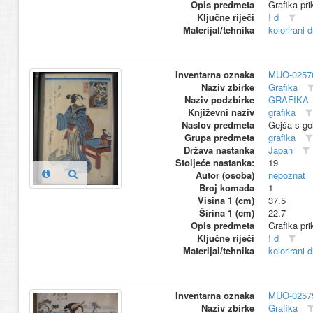
Opis predmeta
Grafika pr
Ključne riječi
! d
Materijal/tehnika
kolorirani 
Inventarna oznaka
MUO-0257
Naziv zbirke
Grafika
Naziv podzbirke
GRAFIKA
Književni naziv
grafika
Naslov predmeta
Gejša s go
Grupa predmeta
grafika
Država nastanka
Japan
Stoljeće nastanka:
19
Autor (osoba)
nepoznat
Broj komada
1
Visina 1 (cm)
37.5
Širina 1 (cm)
22.7
Opis predmeta
Grafika pri
Ključne riječi
! d
Materijal/tehnika
kolorirani 
Inventarna oznaka
MUO-0257
Naziv zbirke
Grafika