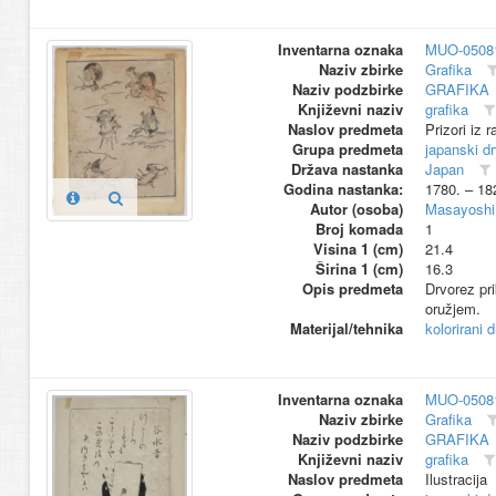
Inventarna oznaka
MUO-0508
Naziv zbirke
Grafika
Naziv podzbirke
GRAFIKA
Književni naziv
grafika
Naslov predmeta
Prizori iz r
Grupa predmeta
japanski d
Država nastanka
Japan
Godina nastanka:
1780. – 18
Autor (osoba)
Masayoshi,
Broj komada
1
Visina 1 (cm)
21.4
Širina 1 (cm)
16.3
Opis predmeta
Drvorez pr
oružjem.
Materijal/tehnika
kolorirani 
Inventarna oznaka
MUO-0508
Naziv zbirke
Grafika
Naziv podzbirke
GRAFIKA
Književni naziv
grafika
Naslov predmeta
Ilustracija