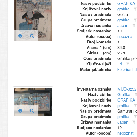
Naziv podzbirke
GRAFIKA
Književni naziv
grafika
Naslov predmeta
Gejša
Grupa predmeta
grafika
Država nastanka
Japan
Stoljeće nastanka:
19
Autor (osoba)
nepoznat
Broj komada
1
Visina 1 (cm)
36.8
Širina 1 (cm)
25.3
Opis predmeta
Grafika pri
Ključne riječi
! d
Materijal/tehnika
kolorirani 
Inventarna oznaka
MUO-0252
Naziv zbirke
Grafika
Naziv podzbirke
GRAFIKA
Književni naziv
grafika
Naslov predmeta
Samuraj i d
Grupa predmeta
grafika
Država nastanka
Japan
Stoljeće nastanka:
19
Autor (osoba)
nepoznat