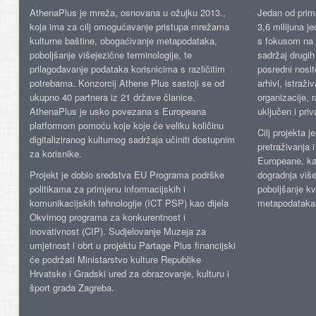
AthenaPlus je mreža, osnovana u ožujku 2013.,
Jedan od prima
koja ima za cilj omogućavanje pristupa mrežama
3,6 milijuna j
kulturne baštine, obogaćivanje metapodataka,
s fokusom na s
poboljšanje višejezične terminologije, te
sadržaj drugih 
prilagođavanje podataka korisnicima s različitim
posredni nosite
potrebama. Konzorcij Athene Plus sastoji se od
arhivi, istraži
ukupno 40 partnera iz 21 države članice.
organizacije, 
AthenaPlus je usko povezana s Europeana
uključen i priv
platformom pomoću koje koje će veliku količinu
Cilj projekta 
digitaliziranog kulturnog sadržaja učiniti dostupnim
pretraživanja 
za korisnike.
Europeane, kao
Projekt je dobio sredstva EU Programa podrške
dogradnja više
politikama za primjenu informacijskih i
poboljšanje kv
komunikacijskih tehnologije (ICT PSP) kao dijela
metapodataka
Okvirnog programa za konkurentnost i
inovativnost (CIP). Sudjelovanje Muzeja za
umjetnost i obrt u projektu Partage Plus financijski
će podržati Ministarstvo kulture Republike
Hrvatske i Gradski ured za obrazovanje, kulturu i
šport grada Zagreba.