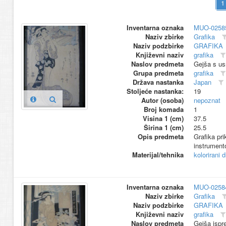
Inventarna oznaka
MUO-0258
Naziv zbirke
Grafika
Naziv podzbirke
GRAFIKA
Književni naziv
grafika
Naslov predmeta
Gejša s u
Grupa predmeta
grafika
Država nastanka
Japan
Stoljeće nastanka:
19
Autor (osoba)
nepoznat
Broj komada
1
Visina 1 (cm)
37.5
Širina 1 (cm)
25.5
Opis predmeta
Grafika pr
instrument
Materijal/tehnika
kolorirani 
Inventarna oznaka
MUO-0258
Naziv zbirke
Grafika
Naziv podzbirke
GRAFIKA
Književni naziv
grafika
Naslov predmeta
Gejša ispr