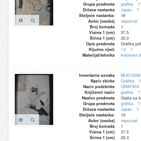
Grupa predmeta
grafika
Država nastanka
Japan
Stoljeće nastanka:
19
Autor (osoba)
nepoznat
Broj komada
1
Visina 1 (cm)
37.5
Širina 1 (cm)
25.3
Opis predmeta
Grafika pr
Ključne riječi
! d
Materijal/tehnika
kolorirani 
Inventarna oznaka
MUO-0258
Naziv zbirke
Grafika
Naziv podzbirke
GRAFIKA
Književni naziv
grafika
Naslov predmeta
Gejša sa 
Grupa predmeta
grafika
Država nastanka
Japan
Stoljeće nastanka:
19
Autor (osoba)
nepoznat
Broj komada
1
Visina 1 (cm)
37.5
Širina 1 (cm)
25.3