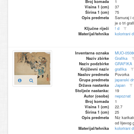
Broj komada
1
Visina 1 (cm)
37
Širina 1 (cm)
75
Opis predmeta
Samuraj i 
je o tri gra
Ključne riječi
! d
Materijal/tehnika
kolorirani 
Inventarna oznaka
MUO-0508
Naziv zbirke
Grafika
Naziv podzbirke
GRAFIKA
Književni naziv
grafika
Naslov predmeta
Povorka
Grupa predmeta
japanski d
Država nastanka
Japan
Stoljeće nastanka:
19
Autor (osoba)
nepoznat
Broj komada
1
Visina 1 (cm)
22.7
Širina 1 (cm)
25
Opis predmeta
Niz karikat
od lijevog
Materijal/tehnika
kolorirani 