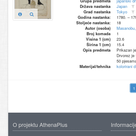
Grupa predmeta
japanski d
Država nastanka
Japan
Grad nastanka
Tokyo
Godina nastanka:
1780. – 17
Stoljeće nastanka:
18
Autor (osoba)
Masanobu,
Broj komada
1
Visina 1 (cm)
23.6
Širina 1 (cm)
15.4
Opis predmeta
Prikazan j
Drvorez je 
50 pjesama
Materijal/tehnika
kolorirani 
O projektu AthenaPlus
Informacij