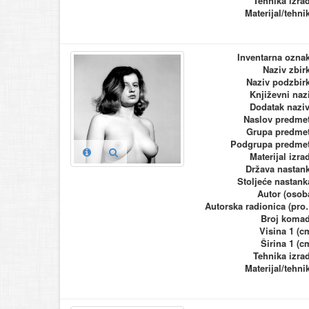
Tehnika izra
Materijal/tehni
Inventarna ozna
Naziv zbir
Naziv podzbir
Književni naz
Dodatak nazi
Naslov predme
Grupa predme
Podgrupa predme
Materijal izra
Država nastan
Stoljeće nastank
Autor (osob
Autorska ra
Broj koma
Visina 1 (c
Širina 1 (c
Tehnika izra
Materijal/tehni