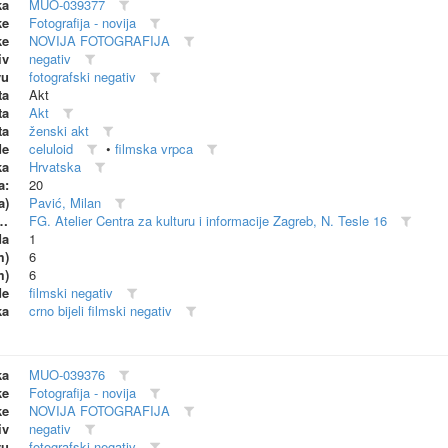
ka
MUO-039377
ke
Fotografija - novija
ke
NOVIJA FOTOGRAFIJA
iv
negativ
vu
fotografski negativ
ta
Akt
ta
Akt
ta
ženski akt
de
celuloid
•
filmska vrpca
ka
Hrvatska
a:
20
a)
Pavić, Milan
dionica (proizvođač)
FG. Atelier Centra za kulturu i informacije Zagreb, N. Tesle 16
da
1
m)
6
m)
6
de
filmski negativ
ka
crno bijeli filmski negativ
ka
MUO-039376
ke
Fotografija - novija
ke
NOVIJA FOTOGRAFIJA
iv
negativ
vu
fotografski negativ