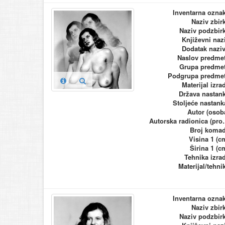
Inventarna ozna
Naziv zbir
Naziv podzbir
Književni naz
Dodatak nazi
Naslov predme
Grupa predme
Podgrupa predme
Materijal izra
Država nastan
Stoljeće nastank
Autor (osob
Autorska ra
Broj koma
Visina 1 (c
Širina 1 (c
Tehnika izra
Materijal/tehni
Inventarna ozna
Naziv zbir
Naziv podzbir