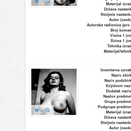
Materijal izra
Država nastan
Stoljeće nastank
Autor (osob
Autorska ra
Broj koma
Visina 1 (c
Širina 1 (c
Tehnika izra
Materijal/tehni
Inventarna ozna
Naziv zbir
Naziv podzbir
Književni naz
Dodatak nazi
Naslov predme
Grupa predme
Podgrupa predme
Materijal izra
Država nastan
Stoljeće nastank
Autor (osob