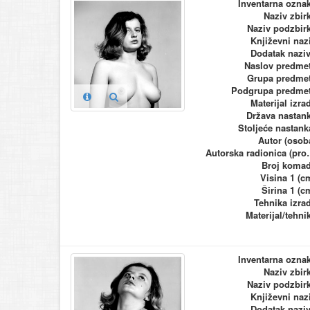
Inventarna ozna
Naziv zbir
Naziv podzbir
Književni naz
Dodatak nazi
Naslov predme
Grupa predme
Podgrupa predme
Materijal izra
Država nastan
Stoljeće nastank
Autor (osob
Autorska ra
Broj koma
Visina 1 (c
Širina 1 (c
Tehnika izra
Materijal/tehni
Inventarna ozna
Naziv zbir
Naziv podzbir
Književni naz
Dodatak nazi