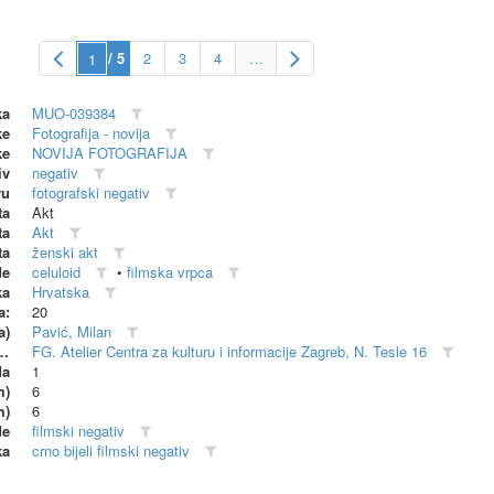
/ 5
2
3
4
…
ka
MUO-039384
ke
Fotografija - novija
ke
NOVIJA FOTOGRAFIJA
iv
negativ
vu
fotografski negativ
ta
Akt
ta
Akt
ta
ženski akt
de
celuloid
•
filmska vrpca
ka
Hrvatska
a:
20
a)
Pavić, Milan
dionica (proizvođač)
FG. Atelier Centra za kulturu i informacije Zagreb, N. Tesle 16
da
1
m)
6
m)
6
de
filmski negativ
ka
crno bijeli filmski negativ