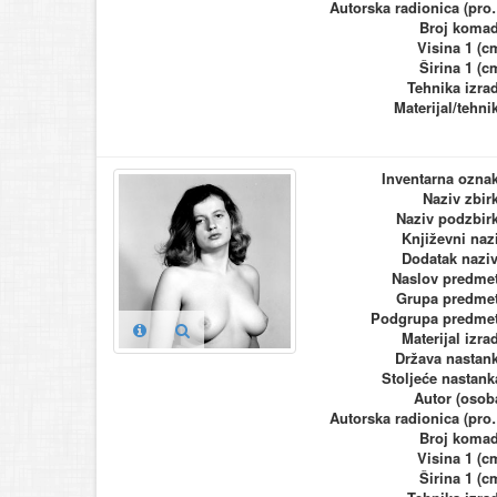
Autorska ra
Broj koma
Visina 1 (c
Širina 1 (c
Tehnika izra
Materijal/tehni
Inventarna ozna
Naziv zbir
Naziv podzbir
Književni naz
Dodatak nazi
Naslov predme
Grupa predme
Podgrupa predme
Materijal izra
Država nastan
Stoljeće nastank
Autor (osob
Autorska ra
Broj koma
Visina 1 (c
Širina 1 (c