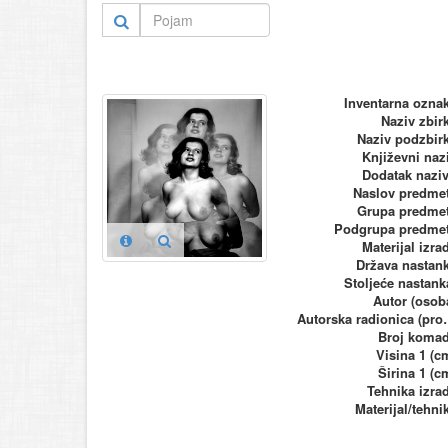
Inventarna ozna
Naziv zbir
Naziv podzbir
Književni naz
Dodatak nazi
Naslov predme
Grupa predme
Podgrupa predme
Materijal izra
Država nastan
Stoljeće nastank
Autor (osob
Autorska ra
Broj koma
Visina 1 (c
Širina 1 (c
Tehnika izra
Materijal/tehni