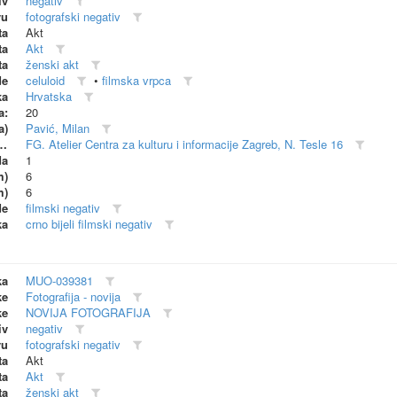
iv
negativ
vu
fotografski negativ
ta
Akt
ta
Akt
ta
ženski akt
de
celuloid
•
filmska vrpca
ka
Hrvatska
a:
20
a)
Pavić, Milan
dionica (proizvođač)
FG. Atelier Centra za kulturu i informacije Zagreb, N. Tesle 16
da
1
m)
6
m)
6
de
filmski negativ
ka
crno bijeli filmski negativ
ka
MUO-039381
ke
Fotografija - novija
ke
NOVIJA FOTOGRAFIJA
iv
negativ
vu
fotografski negativ
ta
Akt
ta
Akt
ta
ženski akt