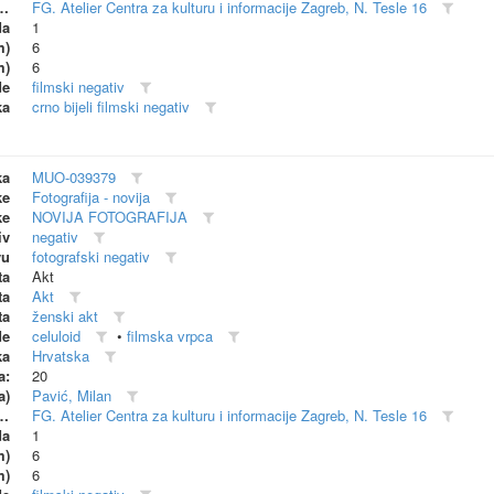
dionica (proizvođač)
FG. Atelier Centra za kulturu i informacije Zagreb, N. Tesle 16
da
1
m)
6
m)
6
de
filmski negativ
ka
crno bijeli filmski negativ
ka
MUO-039379
ke
Fotografija - novija
ke
NOVIJA FOTOGRAFIJA
iv
negativ
vu
fotografski negativ
ta
Akt
ta
Akt
ta
ženski akt
de
celuloid
•
filmska vrpca
ka
Hrvatska
a:
20
a)
Pavić, Milan
dionica (proizvođač)
FG. Atelier Centra za kulturu i informacije Zagreb, N. Tesle 16
da
1
m)
6
m)
6