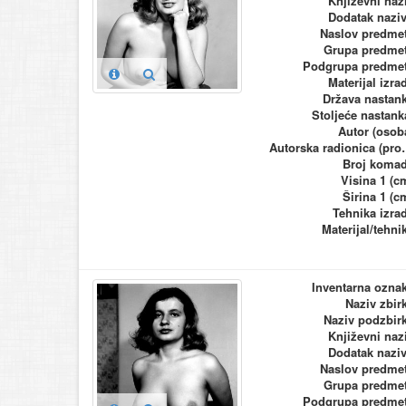
Književni naz
Dodatak nazi
Naslov predme
Grupa predme
Podgrupa predme
Materijal izra
Država nastan
Stoljeće nastank
Autor (osob
Autorska ra
Broj koma
Visina 1 (c
Širina 1 (c
Tehnika izra
Materijal/tehni
Inventarna ozna
Naziv zbir
Naziv podzbir
Književni naz
Dodatak nazi
Naslov predme
Grupa predme
Podgrupa predme