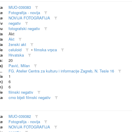
ka
MUO-039383
ke
Fotografija - novija
ke
NOVIJA FOTOGRAFIJA
iv
negativ
vu
fotografski negativ
ta
Akt
ta
Akt
ta
ženski akt
de
celuloid
•
filmska vrpca
ka
Hrvatska
a:
20
a)
Pavić, Milan
dionica (proizvođač)
FG. Atelier Centra za kulturu i informacije Zagreb, N. Tesle 16
da
1
m)
6
m)
6
de
filmski negativ
ka
crno bijeli filmski negativ
ka
MUO-039382
ke
Fotografija - novija
ke
NOVIJA FOTOGRAFIJA