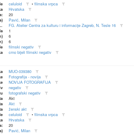
de
celuloid
•
filmska vrpca
ka
Hrvatska
a:
20
a)
Pavić, Milan
dionica (proizvođač)
FG. Atelier Centra za kulturu i informacije Zagreb, N. Tesle 16
da
1
m)
6
m)
6
de
filmski negativ
ka
crno bijeli filmski negativ
ka
MUO-039380
ke
Fotografija - novija
ke
NOVIJA FOTOGRAFIJA
iv
negativ
vu
fotografski negativ
ta
Akt
ta
Akt
ta
ženski akt
de
celuloid
•
filmska vrpca
ka
Hrvatska
a:
20
a)
Pavić, Milan