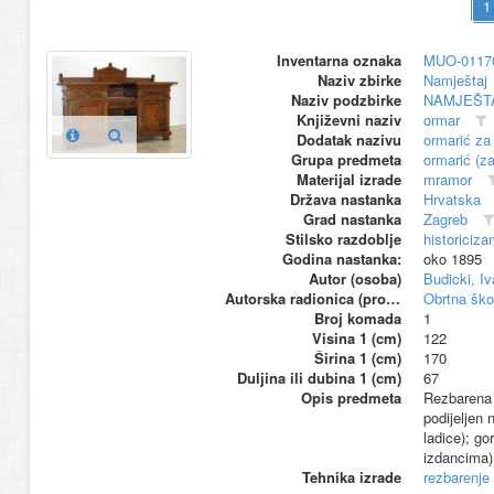
Inventarna oznaka
MUO-0117
Naziv zbirke
Namještaj
Naziv podzbirke
NAMJEŠT
Književni naziv
ormar
Dodatak nazivu
ormarić za 
Grupa predmeta
ormarić (za
Materijal izrade
mramor
Država nastanka
Hrvatska
Grad nastanka
Zagreb
Stilsko razdoblje
historiciza
Godina nastanka:
oko 1895
Autor (osoba)
Budicki, Iv
Autorska radionica (proizvođač)
Obrtna ško
Broj komada
1
Visina 1 (cm)
122
Širina 1 (cm)
170
Duljina ili dubina 1 (cm)
67
Opis predmeta
Rezbarena h
podijeljen n
ladice); g
izdancima)
Tehnika izrade
rezbarenje