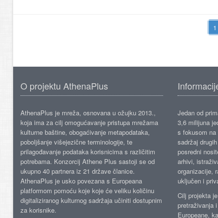
O projektu AthenaPlus
Informacij
AthenaPlus je mreža, osnovana u ožujku 2013.,
Jedan od prima
koja ima za cilj omogućavanje pristupa mrežama
3,6 milijuna j
kulturne baštine, obogaćivanje metapodataka,
s fokusom na s
poboljšanje višejezične terminologije, te
sadržaj drugih 
prilagođavanje podataka korisnicima s različitim
posredni nosite
potrebama. Konzorcij Athene Plus sastoji se od
arhivi, istraži
ukupno 40 partnera iz 21 države članice.
organizacije, 
AthenaPlus je usko povezana s Europeana
uključen i priv
platformom pomoću koje koje će veliku količinu
Cilj projekta 
digitaliziranog kulturnog sadržaja učiniti dostupnim
pretraživanja 
za korisnike.
Europeane, kao