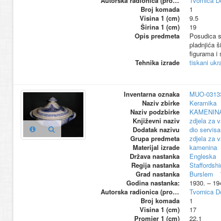
Autorska radionica (proizvođač)
Tvornica D
Broj komada
1
Visina 1 (cm)
9.5
Širina 1 (cm)
19
Opis predmeta
Posudica sp
pladnjića š
figurama i
Tehnika izrade
tiskani ukr
Inventarna oznaka
MUO-0313
Naziv zbirke
Keramika
Naziv podzbirke
KAMENIN
Književni naziv
zdjela za v
Dodatak nazivu
dio servisa
Grupa predmeta
zdjela za v
Materijal izrade
kamenina
Država nastanka
Engleska
Regija nastanka
Staffordshi
Grad nastanka
Burslem
Godina nastanka:
1930. – 19
Autorska radionica (proizvođač)
Tvornica D
Broj komada
1
Visina 1 (cm)
17
Promjer 1 (cm)
22.1