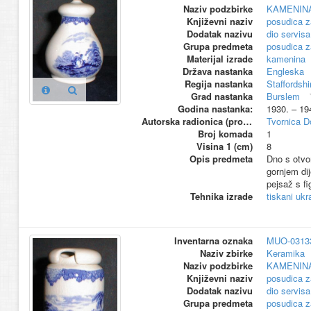
Naziv podzbirke
KAMENIN
Književni naziv
posudica z
Dodatak nazivu
dio servisa
Grupa predmeta
posudica z
Materijal izrade
kamenina
Država nastanka
Engleska
Regija nastanka
Staffordshi
Grad nastanka
Burslem
Godina nastanka:
1930. – 19
Autorska radionica (proizvođač)
Tvornica D
Broj komada
1
Visina 1 (cm)
8
Opis predmeta
Dno s otvo
gornjem dij
pejsaž s f
Tehnika izrade
tiskani ukr
Inventarna oznaka
MUO-0313
Naziv zbirke
Keramika
Naziv podzbirke
KAMENIN
Književni naziv
posudica z
Dodatak nazivu
dio servisa
Grupa predmeta
posudica z