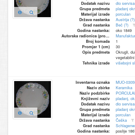
Dodatak nazivu
dio servisa
Grupa predmeta
pladanj okr
Materijal izrade
porculan
Država nastanka
Austrija (?)
Grad nastanka
Beč (?)
Godina nastanka:
oko 1849
Autorska radionica (proizvođač)
Manufaktur
Broj komada
1
Promjer 1 (cm)
30
Opis predmeta
Okrugli, du
vegetabilni
Tehnika izrade
višebojni s
Inventarna oznaka
MUO-0305
Naziv zbirke
Keramika
Naziv podzbirke
PORCULA
Književni naziv
pladanj, ok
Dodatak nazivu
dio servisa
Grupa predmeta
pladanj okr
Materijal izrade
porculan
Država nastanka
Češka
Grad nastanka
Schlagenw
Godina nastanka:
poslije 186