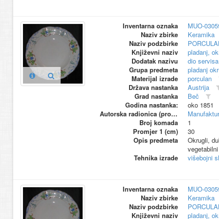
Inventarna oznaka
MUO-0305
Naziv zbirke
Keramika
Naziv podzbirke
PORCULA
Književni naziv
pladanj, ok
Dodatak nazivu
dio servisa
Grupa predmeta
pladanj okr
Materijal izrade
porculan
Država nastanka
Austrija
Grad nastanka
Beč
Godina nastanka:
oko 1851
Autorska radionica (proizvođač)
Manufaktur
Broj komada
1
Promjer 1 (cm)
30
Opis predmeta
Okrugli, du
vegetabilni
Tehnika izrade
višebojni s
Inventarna oznaka
MUO-0305
Naziv zbirke
Keramika
Naziv podzbirke
PORCULA
Književni naziv
pladanj, ok