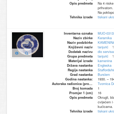
Opis predmeta
Na 4 niske 
prihvatom. 
Na poklopc
Tehnika izrade
tiskani ukr
Inventarna oznaka
MUO-0313
Naziv zbirke
Keramika
Naziv podzbirke
KAMENIN
Književni naziv
tanjurić
Dodatak nazivu
dio servisa
Grupa predmeta
tanjurić
Materijal izrade
kamenina
Država nastanka
Engleska
Regija nastanka
Staffordshi
Grad nastanka
Burslem
Godina nastanka:
1930. – 19
Autorska radionica (proizvođač)
Tvornica D
Broj komada
1
Promjer 1 (cm)
16
Opis predmeta
Okrugli, bl
cvijećem i 
kućicama.
Tehnika izrade
tiskani ukr