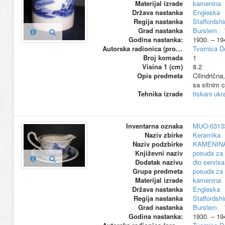
Materijal izrade
kamenina
Država nastanka
Engleska
Regija nastanka
Staffordshi
Grad nastanka
Burslem
Godina nastanka:
1930. – 19
Autorska radionica (proizvođač)
Tvornica D
Broj komada
1
Visina 1 (cm)
8.2
Opis predmeta
Cilindrična
sa sitnim 
Tehnika izrade
tiskani ukr
Inventarna oznaka
MUO-0313
Naziv zbirke
Keramika
Naziv podzbirke
KAMENIN
Književni naziv
posuda za
Dodatak nazivu
dio servisa
Grupa predmeta
posuda za
Materijal izrade
kamenina
Država nastanka
Engleska
Regija nastanka
Staffordshi
Grad nastanka
Burslem
Godina nastanka:
1930. – 19