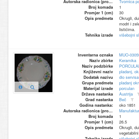
Autorska radionica (proizvođač)
Tvornica p
Broj komada
1
Promjer 1 (cm)
30
Opis predmeta
Okrugli, du
modri i zel
listićima.
Tehnika izrade
višebojni s
Inventarna oznaka
MUO-0305
Naziv zbirke
Keramika
Naziv podzbirke
PORCULA
Književni naziv
pladanj, ok
Dodatak nazivu
dio servisa
Grupa predmeta
pladanj okr
Materijal izrade
porculan
Država nastanka
Austrija
Grad nastanka
Beč
Godina nastanka:
oko 1851
Autorska radionica (proizvođač)
Manufaktur
Broj komada
1
Promjer 1 (cm)
26.5
Opis predmeta
Okrugli, du
vegetabilni
Tehnika izrade
višebojni s