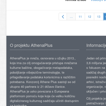
…
11
12
13
O projektu AthenaPlus
Informacij
AthenaPlus je mreža, osnovana u ožujku 2013.,
Jedan od prima
koja ima za cilj omogućavanje pristupa mrežama
3,6 milijuna j
kulturne baštine, obogaćivanje metapodataka,
s fokusom na s
poboljšanje višejezične terminologije, te
sadržaj drugih 
prilagođavanje podataka korisnicima s različitim
posredni nosite
potrebama. Konzorcij Athene Plus sastoji se od
arhivi, istraži
ukupno 40 partnera iz 21 države članice.
organizacije, 
AthenaPlus je usko povezana s Europeana
uključen i priv
platformom pomoću koje koje će veliku količinu
Cilj projekta 
digitaliziranog kulturnog sadržaja učiniti dostupnim
pretraživanja 
za korisnike.