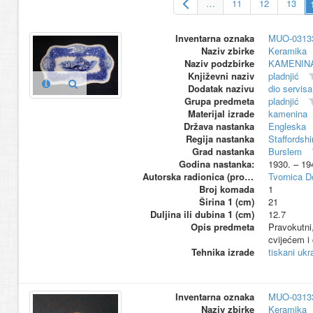
…
11
12
13
Inventarna oznaka
MUO-0313
Naziv zbirke
Keramika
Naziv podzbirke
KAMENIN
Književni naziv
pladnjić
Dodatak nazivu
dio servisa
Grupa predmeta
pladnjić
Materijal izrade
kamenina
Država nastanka
Engleska
Regija nastanka
Staffordshi
Grad nastanka
Burslem
Godina nastanka:
1930. – 19
Autorska radionica (proizvođač)
Tvornica D
Broj komada
1
Širina 1 (cm)
21
Duljina ili dubina 1 (cm)
12.7
Opis predmeta
Pravokutni,
cvijećem i 
Tehnika izrade
tiskani ukr
Inventarna oznaka
MUO-0313
Naziv zbirke
Keramika