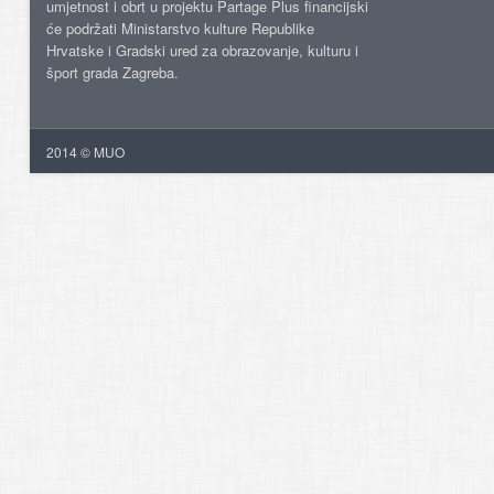
umjetnost i obrt u projektu Partage Plus financijski
će podržati Ministarstvo kulture Republike
Hrvatske i Gradski ured za obrazovanje, kulturu i
šport grada Zagreba.
2014 © MUO