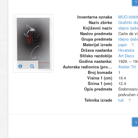
Inventarna oznaka
MUO-0083
Naziv zbirke
Grafički di
Književni naziv
idejno rješ
Naslov predmeta
Carte de vi
Grupa predmeta
idejno rješ
Materijal izrade
papir
Država nastanka
Hrvatska
Stilsko razdoblje
Art Deco
Godina nastanka:
1929. – 19
Autorska radionica (proizvođač)
Atelier Tri!
Broj komada
1
Visina 1 (cm)
19.4
Širina 1 (cm)
12.4
Opis predmeta
Srebrnosiva
podvučen d
Tehnika izrade
tuš