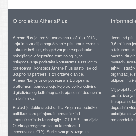
O projektu AthenaPlus
Informacij
AthenaPlus je mreža, osnovana u ožujku 2013.,
Jedan od prima
koja ima za cilj omogućavanje pristupa mrežama
3,6 milijuna j
kulturne baštine, obogaćivanje metapodataka,
s fokusom na s
poboljšanje višejezične terminologije, te
sadržaj drugih 
prilagođavanje podataka korisnicima s različitim
posredni nosite
potrebama. Konzorcij Athene Plus sastoji se od
arhivi, istraži
ukupno 40 partnera iz 21 države članice.
organizacije, 
AthenaPlus je usko povezana s Europeana
uključen i priv
platformom pomoću koje koje će veliku količinu
Cilj projekta 
digitaliziranog kulturnog sadržaja učiniti dostupnim
pretraživanja 
za korisnike.
Europeane, kao
Projekt je dobio sredstva EU Programa podrške
dogradnja više
politikama za primjenu informacijskih i
poboljšanje kv
komunikacijskih tehnologije (ICT PSP) kao dijela
metapodataka
Okvirnog programa za konkurentnost i
inovativnost (CIP). Sudjelovanje Muzeja za