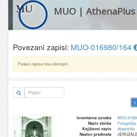
MUO | AthenaPlus
Povezani zapisi:
MUO-016980/164
Podaci zapisa nisu dostupni
Inventarna oznaka
MUO-0169
Naziv zbirke
Fotografija 
Književni naziv
dijapozitiv
Naslov predmeta
JERUZAL