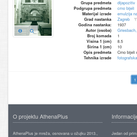
Grupa predmeta
dijapozitiv
Podgrupa predmeta
crno bijeli
Materijal izrade
emulzija na
Grad nastanka
Zagreb
Godina nastanka:
1937
Autor (osoba)
Griesbach,
Broj komada
1
Visina 1 (cm)
8.5
Širina 1 (cm)
10
Opis predmeta
Crno bijeli 
Tehnika izrade
fotografsk
O projektu AthenaPlus
Informacij
AthenaPlus je mreža, osnovana u ožujku 2013.,
Jedan od prima