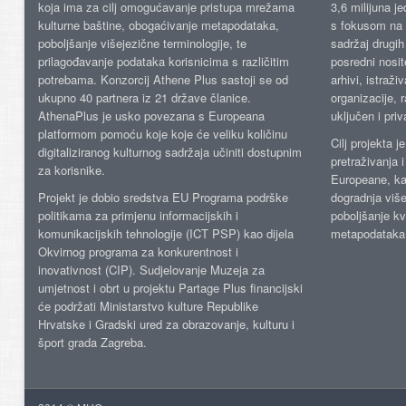
koja ima za cilj omogućavanje pristupa mrežama
3,6 milijuna j
kulturne baštine, obogaćivanje metapodataka,
s fokusom na s
poboljšanje višejezične terminologije, te
sadržaj drugih 
prilagođavanje podataka korisnicima s različitim
posredni nosite
potrebama. Konzorcij Athene Plus sastoji se od
arhivi, istraži
ukupno 40 partnera iz 21 države članice.
organizacije, 
AthenaPlus je usko povezana s Europeana
uključen i priv
platformom pomoću koje koje će veliku količinu
Cilj projekta 
digitaliziranog kulturnog sadržaja učiniti dostupnim
pretraživanja 
za korisnike.
Europeane, kao
Projekt je dobio sredstva EU Programa podrške
dogradnja više
politikama za primjenu informacijskih i
poboljšanje kv
komunikacijskih tehnologije (ICT PSP) kao dijela
metapodataka
Okvirnog programa za konkurentnost i
inovativnost (CIP). Sudjelovanje Muzeja za
umjetnost i obrt u projektu Partage Plus financijski
će podržati Ministarstvo kulture Republike
Hrvatske i Gradski ured za obrazovanje, kulturu i
šport grada Zagreba.