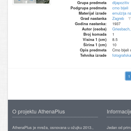
Grupa predmeta
dijapozitiv
Podgrupa predmeta
crno bijeli
Materijal izrade
emulzija na
Grad nastanka
Zagreb
Godina nastanka:
1937
Autor (osoba)
Griesbach,
Broj komada
1
Visina 1 (cm)
8.5
Širina 1 (cm)
10
Opis predmeta
Crno bijeli 
Tehnika izrade
fotografsk
O projektu AthenaPlus
Informacij
AthenaPlus je mreža, osnovana u ožujku 2013.,
Jedan od prima