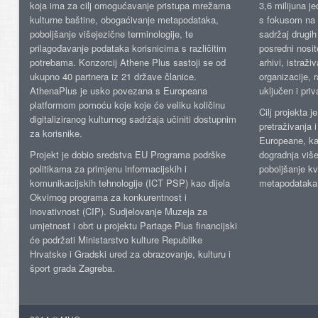
koja ima za cilj omogućavanje pristupa mrežama
3,6 milijuna j
kulturne baštine, obogaćivanje metapodataka,
s fokusom na s
poboljšanje višejezične terminologije, te
sadržaj drugih 
prilagođavanje podataka korisnicima s različitim
posredni nosite
potrebama. Konzorcij Athene Plus sastoji se od
arhivi, istraži
ukupno 40 partnera iz 21 države članice.
organizacije, 
AthenaPlus je usko povezana s Europeana
uključen i priv
platformom pomoću koje koje će veliku količinu
Cilj projekta 
digitaliziranog kulturnog sadržaja učiniti dostupnim
pretraživanja 
za korisnike.
Europeane, kao
Projekt je dobio sredstva EU Programa podrške
dogradnja više
politikama za primjenu informacijskih i
poboljšanje kv
komunikacijskih tehnologije (ICT PSP) kao dijela
metapodataka
Okvirnog programa za konkurentnost i
inovativnost (CIP). Sudjelovanje Muzeja za
umjetnost i obrt u projektu Partage Plus financijski
će podržati Ministarstvo kulture Republike
Hrvatske i Gradski ured za obrazovanje, kulturu i
šport grada Zagreba.