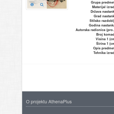
Grupa predme
Materijal izra
Država nastan
Grad nastan
Stilsko razdobl
Godina nastank
Autorska ra
Broj koma
Visina 1 (c
Širina 1 (c
Opis predme
Tehnika izra
O projektu AthenaPlus