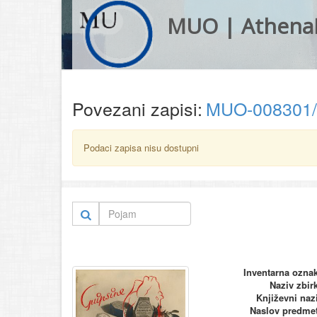
MUO | Athena
Povezani zapisi:
MUO-008301
Podaci zapisa nisu dostupni
Inventarna ozna
Naziv zbir
Književni naz
Naslov predme