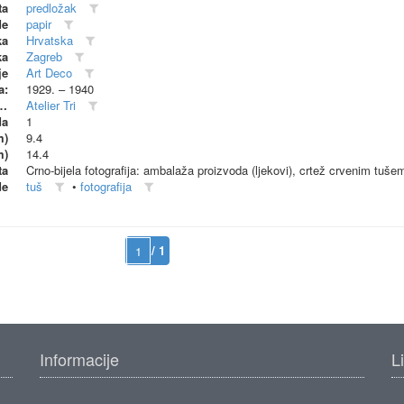
ta
predložak
de
papir
ka
Hrvatska
ka
Zagreb
je
Art Deco
a:
1929. – 1940
dionica (proizvođač)
Atelier Tri
da
1
m)
9.4
m)
14.4
ta
Crno-bijela fotografija: ambalaža proizvoda (ljekovi), crtež crvenim tušem
de
tuš
•
fotografija
/ 1
Informacije
L