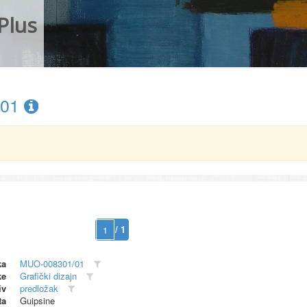
Plus
/01
/ 1
ka
MUO-008301/01
ke
Grafički dizajn
iv
predložak
ta
Guipsine