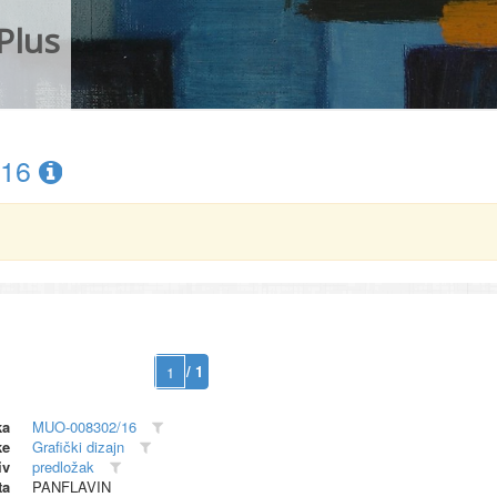
Plus
/16
/ 1
ka
MUO-008302/16
ke
Grafički dizajn
iv
predložak
ta
PANFLAVIN