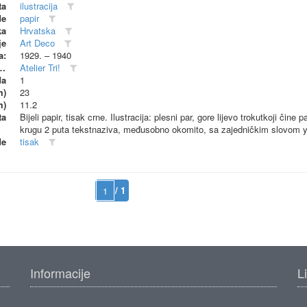
ta
ilustracija
de
papir
ka
Hrvatska
je
Art Deco
a:
1929. – 1940
dionica (proizvođač)
Atelier Tri!
da
1
m)
23
m)
11.2
ta
Bijeli papir, tisak crne. Ilustracija: plesni par, gore lijevo trokutkoji čine
krugu 2 puta tekstnaziva, međusobno okomito, sa zajedničkim slovom y
de
tisak
/ 1
Informacije
L