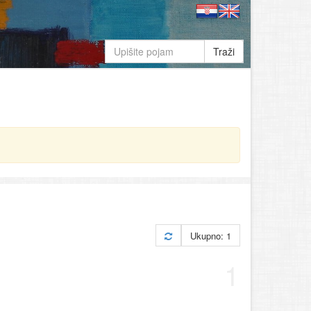
Traži
Ukupno: 1
1