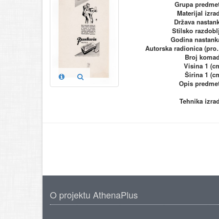
Grupa predme
Materijal izra
Država nastan
Stilsko razdobl
Godina nastank
Autorska ra
Broj koma
Visina 1 (c
Širina 1 (c
Opis predme
Tehnika izra
O projektu AthenaPlus