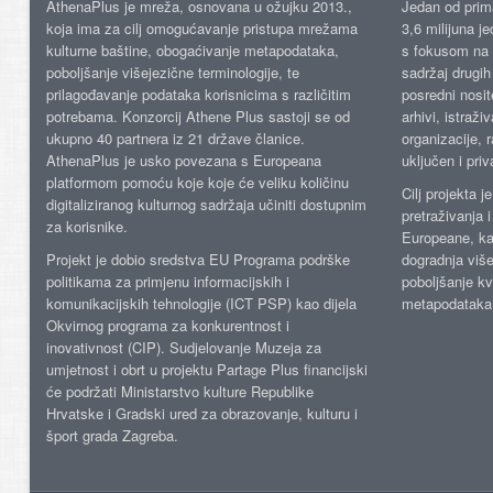
AthenaPlus je mreža, osnovana u ožujku 2013.,
Jedan od prima
koja ima za cilj omogućavanje pristupa mrežama
3,6 milijuna j
kulturne baštine, obogaćivanje metapodataka,
s fokusom na s
poboljšanje višejezične terminologije, te
sadržaj drugih 
prilagođavanje podataka korisnicima s različitim
posredni nosite
potrebama. Konzorcij Athene Plus sastoji se od
arhivi, istraži
ukupno 40 partnera iz 21 države članice.
organizacije, 
AthenaPlus je usko povezana s Europeana
uključen i priv
platformom pomoću koje koje će veliku količinu
Cilj projekta 
digitaliziranog kulturnog sadržaja učiniti dostupnim
pretraživanja 
za korisnike.
Europeane, kao
Projekt je dobio sredstva EU Programa podrške
dogradnja više
politikama za primjenu informacijskih i
poboljšanje kv
komunikacijskih tehnologije (ICT PSP) kao dijela
metapodataka
Okvirnog programa za konkurentnost i
inovativnost (CIP). Sudjelovanje Muzeja za
umjetnost i obrt u projektu Partage Plus financijski
će podržati Ministarstvo kulture Republike
Hrvatske i Gradski ured za obrazovanje, kulturu i
šport grada Zagreba.