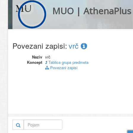
MUO | AthenaPlus
Povezani zapisi:
vrč
Naziv
vrč
Koncept
Tablica grupa predmeta
Povezani zapisi