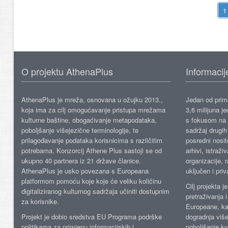
O projektu AthenaPlus
Informacij
AthenaPlus je mreža, osnovana u ožujku 2013.,
Jedan od prima
koja ima za cilj omogućavanje pristupa mrežama
3,6 milijuna j
kulturne baštine, obogaćivanje metapodataka,
s fokusom na s
poboljšanje višejezične terminologije, te
sadržaj drugih 
prilagođavanje podataka korisnicima s različitim
posredni nosite
potrebama. Konzorcij Athene Plus sastoji se od
arhivi, istraži
ukupno 40 partnera iz 21 države članice.
organizacije, 
AthenaPlus je usko povezana s Europeana
uključen i priv
platformom pomoću koje koje će veliku količinu
Cilj projekta 
digitaliziranog kulturnog sadržaja učiniti dostupnim
pretraživanja 
za korisnike.
Europeane, kao
Projekt je dobio sredstva EU Programa podrške
dogradnja više
politikama za primjenu informacijskih i
poboljšanje kv