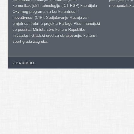
komunikacijskih tehnologije (ICT PSP) kao dijela
metapodataka
Okvirnog programa za konkurentnost i
inovativnost (CIP). Sudjelovanje Muzeja za
umjetnost i obrt u projektu Partage Plus financijski
će podržati Ministarstvo kulture Republike
Hrvatske i Gradski ured za obrazovanje, kulturu i
šport grada Zagreba.
2014 © MUO