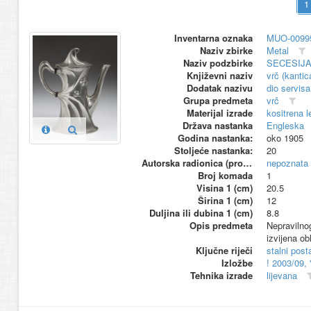
Inventarna oznaka
MUO-0099
Naziv zbirke
Metal
Naziv podzbirke
SECESIJ
Književni naziv
vrč (kantic
Dodatak nazivu
dio servisa
Grupa predmeta
vrč
Materijal izrade
kositrena l
Država nastanka
Engleska
Godina nastanka:
oko 1905
Stoljeće nastanka:
20
Autorska radionica (proizvođač)
nepoznata
Broj komada
1
Visina 1 (cm)
20.5
Širina 1 (cm)
12
Duljina ili dubina 1 (cm)
8.8
Opis predmeta
Nepravilnog
izvijena ob
Ključne riječi
stalni pos
Izložbe
! 2003/09,
Tehnika izrade
lijevana