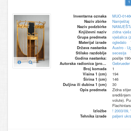
Inventarna oznaka
MUO-0146
Naziv zbirke
Namještaj
Naziv podzbirke
NAMJEŠT
Književni naziv
zidna vješa
Grupa predmeta
vješalica (
Materijal izrade
ogledalo
Država nastanka
Austro - U
Stilsko razdoblje
secesija
Godina nastanka:
poslije 190
Autorska radionica (proizvođač)
Gebrueder
Broj komada
1
Visina 1 (cm)
194
Širina 1 (cm)
146
Duljina ili dubina 1 (cm)
30
Opis predmeta
Zidna stije
središnjem 
volute). P
Flachintars
Izložbe
! 2003/09,
Tehnika izrade
paljeni ukr