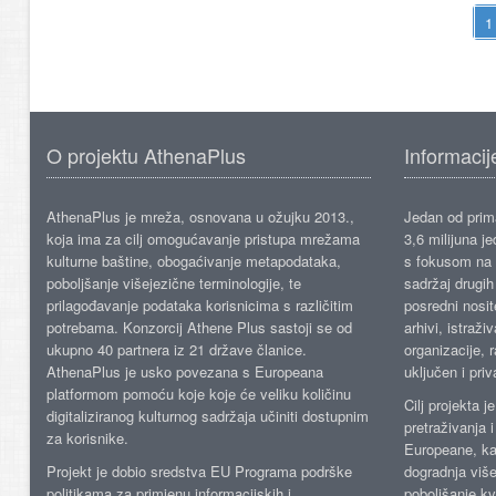
O projektu AthenaPlus
Informacij
AthenaPlus je mreža, osnovana u ožujku 2013.,
Jedan od prima
koja ima za cilj omogućavanje pristupa mrežama
3,6 milijuna j
kulturne baštine, obogaćivanje metapodataka,
s fokusom na s
poboljšanje višejezične terminologije, te
sadržaj drugih 
prilagođavanje podataka korisnicima s različitim
posredni nosite
potrebama. Konzorcij Athene Plus sastoji se od
arhivi, istraži
ukupno 40 partnera iz 21 države članice.
organizacije, 
AthenaPlus je usko povezana s Europeana
uključen i priv
platformom pomoću koje koje će veliku količinu
Cilj projekta 
digitaliziranog kulturnog sadržaja učiniti dostupnim
pretraživanja 
za korisnike.
Europeane, kao
Projekt je dobio sredstva EU Programa podrške
dogradnja više
politikama za primjenu informacijskih i
poboljšanje kv