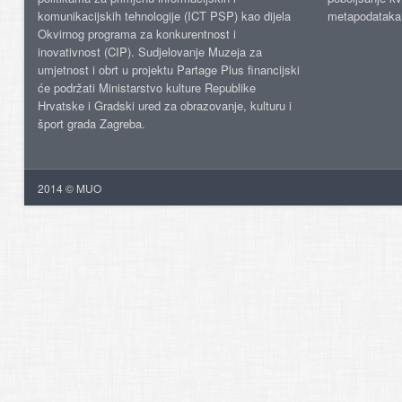
komunikacijskih tehnologije (ICT PSP) kao dijela
metapodataka
Okvirnog programa za konkurentnost i
inovativnost (CIP). Sudjelovanje Muzeja za
umjetnost i obrt u projektu Partage Plus financijski
će podržati Ministarstvo kulture Republike
Hrvatske i Gradski ured za obrazovanje, kulturu i
šport grada Zagreba.
2014 © MUO