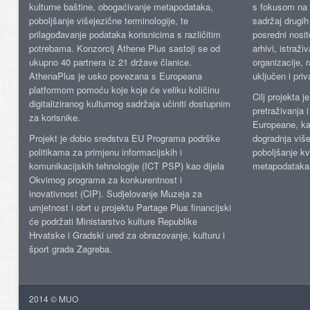
kulturne baštine, obogaćivanje metapodataka,
s fokusom na s
poboljšanje višejezične terminologije, te
sadržaj drugih 
prilagođavanje podataka korisnicima s različitim
posredni nosite
potrebama. Konzorcij Athene Plus sastoji se od
arhivi, istraži
ukupno 40 partnera iz 21 države članice.
organizacije, 
AthenaPlus je usko povezana s Europeana
uključen i priv
platformom pomoću koje koje će veliku količinu
Cilj projekta 
digitaliziranog kulturnog sadržaja učiniti dostupnim
pretraživanja 
za korisnike.
Europeane, kao
Projekt je dobio sredstva EU Programa podrške
dogradnja više
politikama za primjenu informacijskih i
poboljšanje kv
komunikacijskih tehnologije (ICT PSP) kao dijela
metapodataka
Okvirnog programa za konkurentnost i
inovativnost (CIP). Sudjelovanje Muzeja za
umjetnost i obrt u projektu Partage Plus financijski
će podržati Ministarstvo kulture Republike
Hrvatske i Gradski ured za obrazovanje, kulturu i
šport grada Zagreba.
2014 © MUO