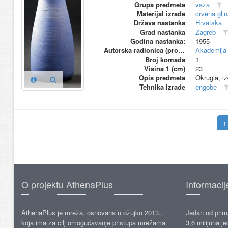
Grupa predmeta
vaza
Materijal izrade
crvena glin
Država nastanka
Hrvatska
Grad nastanka
Zagreb
Godina nastanka:
1955
Autorska radionica (proizvođač)
Akademija 
Broj komada
1
Visina 1 (cm)
23
Opis predmeta
Okrugla, i
Tehnika izrade
engobe
O projektu AthenaPlus
Informacij
AthenaPlus je mreža, osnovana u ožujku 2013.,
Jedan od prima
koja ima za cilj omogućavanje pristupa mrežama
3,6 milijuna j