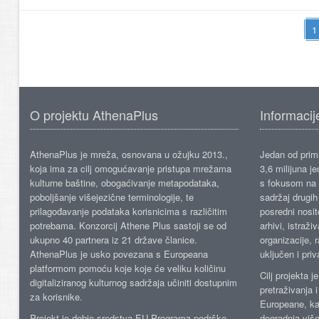
O projektu AthenaPlus
Informacij
AthenaPlus je mreža, osnovana u ožujku 2013.,
Jedan od prima
koja ima za cilj omogućavanje pristupa mrežama
3,6 milijuna j
kulturne baštine, obogaćivanje metapodataka,
s fokusom na s
poboljšanje višejezične terminologije, te
sadržaj drugih 
prilagođavanje podataka korisnicima s različitim
posredni nosite
potrebama. Konzorcij Athene Plus sastoji se od
arhivi, istraži
ukupno 40 partnera iz 21 države članice.
organizacije, 
AthenaPlus je usko povezana s Europeana
uključen i priv
platformom pomoću koje koje će veliku količinu
Cilj projekta 
digitaliziranog kulturnog sadržaja učiniti dostupnim
pretraživanja 
za korisnike.
Europeane, kao
Projekt je dobio sredstva EU Programa podrške
dogradnja više