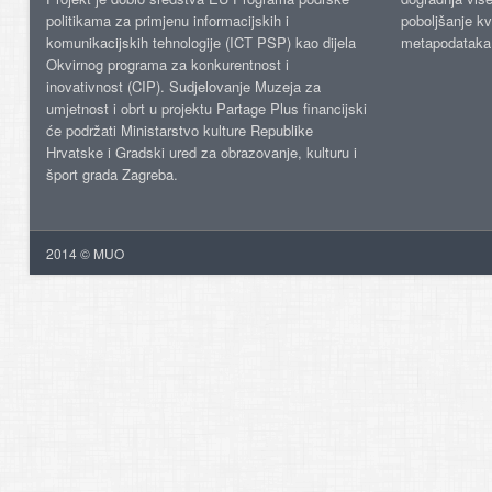
politikama za primjenu informacijskih i
poboljšanje kv
komunikacijskih tehnologije (ICT PSP) kao dijela
metapodataka
Okvirnog programa za konkurentnost i
inovativnost (CIP). Sudjelovanje Muzeja za
umjetnost i obrt u projektu Partage Plus financijski
će podržati Ministarstvo kulture Republike
Hrvatske i Gradski ured za obrazovanje, kulturu i
šport grada Zagreba.
2014 © MUO