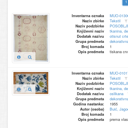
Inventarna oznaka
MUO-0130
Naziv zbirke
Tekstil
Naziv podzbirke
POSOBLJ
Književni naziv
tkanina, d
Dodatak nazivu
otisnut crt
Grupa predmeta
dekorativn
Broj komada
1
Opis predmeta
tiskana cr
Inventarna oznaka
MUO-0101
Naziv zbirke
Tekstil
Naziv podzbirke
POSOBLJ
Književni naziv
tkanina, d
Dodatak nazivu
oslikana
Grupa predmeta
dekorativn
Godina nastanka:
1955
Autor (osoba)
Buić, Jago
Broj komada
1
Opis predmeta
prema vlas