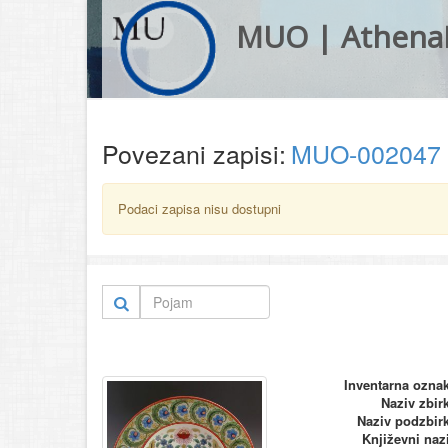
MUO | Athena
Povezani zapisi:
MUO-002047
Podaci zapisa nisu dostupni
Inventarna ozna
Naziv zbir
Naziv podzbir
Književni naz