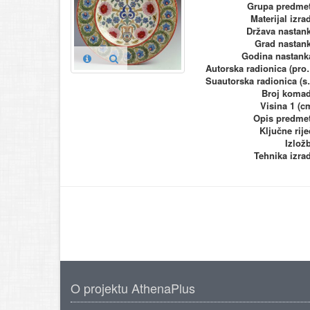
Grupa predme
Materijal izra
Država nastan
Grad nastan
Godina nastank
Autorska ra
Suautorska
Broj koma
Visina 1 (c
Opis predme
Ključne rije
Izlož
Tehnika izra
O projektu AthenaPlus