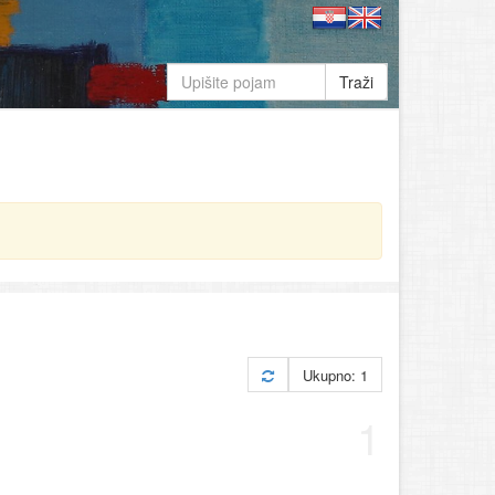
Traži
Ukupno: 1
1