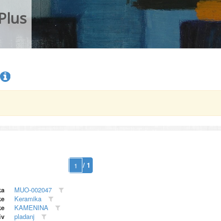
Plus
/ 1
ka
MUO-002047
ke
Keramika
ke
KAMENINA
iv
pladanj