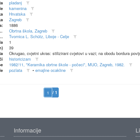
ta
pladanj
de
kamenina
ka
Hrvatska
ka
Zagreb
a:
1886
dionica (proizvođač)
Obrtna škola, Zagreb
 radionica (suproizvođač)
Tvornica L. Schütz, Liboje - Celje
da
1
m)
39
ta
Okrugao, cvjetni ukras: stilizirani cvjetovi u vazi; na obodu bordura pov
či
historicizam
be
1982/11, "Keramika obrtne škole - počeci", MUO, Zagreb, 1982.
de
pozlata
•
emajlne ocakline
/ 1
Informacije
L