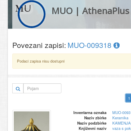
MUO | AthenaPlus
Povezani zapisi:
MUO-009318
Podaci zapisa nisu dostupni
Inventarna oznaka
MUO-0093
Naziv zbirke
Keramika
Naziv podzbirke
KAMENJA
Književni naziv
vaza s po