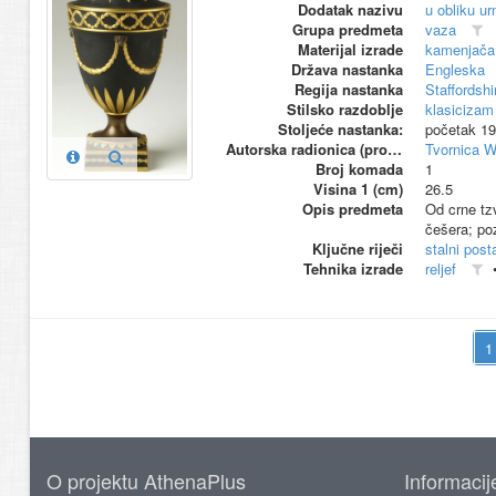
Dodatak nazivu
u obliku ur
Grupa predmeta
vaza
Materijal izrade
kamenjača
Država nastanka
Engleska
Regija nastanka
Staffordshi
Stilsko razdoblje
klasicizam
Stoljeće nastanka:
početak 19
Autorska radionica (proizvođač)
Tvornica 
Broj komada
1
Visina 1 (cm)
26.5
Opis predmeta
Od crne tz
češera; poz
Ključne riječi
stalni pos
Tehnika izrade
reljef
O projektu AthenaPlus
Informacij