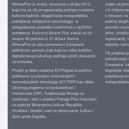
AthenaPlus je mreža, osnovana u ožujku 2013.,
Jedan od prima
koja ima za cilj omogućavanje pristupa mrežama
3,6 milijuna j
kulturne baštine, obogaćivanje metapodataka,
s fokusom na s
poboljšanje višejezične terminologije, te
sadržaj drugih 
prilagođavanje podataka korisnicima s različitim
posredni nosite
potrebama. Konzorcij Athene Plus sastoji se od
arhivi, istraži
ukupno 40 partnera iz 21 države članice.
organizacije, 
AthenaPlus je usko povezana s Europeana
uključen i priv
platformom pomoću koje koje će veliku količinu
Cilj projekta 
digitaliziranog kulturnog sadržaja učiniti dostupnim
pretraživanja 
za korisnike.
Europeane, kao
Projekt je dobio sredstva EU Programa podrške
dogradnja više
politikama za primjenu informacijskih i
poboljšanje kv
komunikacijskih tehnologije (ICT PSP) kao dijela
metapodataka
Okvirnog programa za konkurentnost i
inovativnost (CIP). Sudjelovanje Muzeja za
umjetnost i obrt u projektu Partage Plus financijski
će podržati Ministarstvo kulture Republike
Hrvatske i Gradski ured za obrazovanje, kulturu i
šport grada Zagreba.