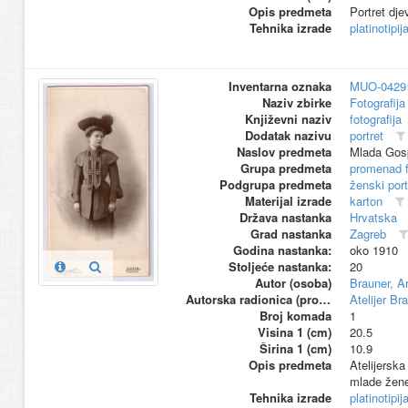
Opis predmeta
Portret dje
Tehnika izrade
platinotipij
Inventarna oznaka
MUO-0429
Naziv zbirke
Fotografija 
Književni naziv
fotografija
Dodatak nazivu
portret
Naslov predmeta
Mlada Gos
Grupa predmeta
promenad 
Podgrupa predmeta
ženski port
Materijal izrade
karton
Država nastanka
Hrvatska
Grad nastanka
Zagreb
Godina nastanka:
oko 1910
Stoljeće nastanka:
20
Autor (osoba)
Brauner, A
Autorska radionica (proizvođač)
Atelijer Br
Broj komada
1
Visina 1 (cm)
20.5
Širina 1 (cm)
10.9
Opis predmeta
Atelijerska
mlade žene
Tehnika izrade
platinotipij