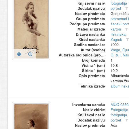
Književni naziv
fotografija
Dodatak nazivu
portret
Naslov predmeta
Gospodičn
Grupa predmeta
promenad 
Podgrupa predmeta
ženski port
Materijal izrade
karton
Država nastanka
Hrvatska
Grad nastanka
Zagreb
Godina nastanka:
1902
Autor (osoba)
Varga, Gjur
Autorska radionica (proizvođač)
G. & I. Var
Broj komada
1
Visina 1 (cm)
19.8
Širina 1 (cm)
10.2
Opis predmeta
Albuminska 
kartona žuć
Tehnika izrade
albuminska 
Inventarna oznaka
MUO-0350
Naziv zbirke
Fotografija 
Književni naziv
fotografija
Dodatak nazivu
portret
Naslov predmeta
Ada