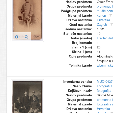
Naslov predmeta
Oficir Fran
Grupa predmeta
promenad 
Podgrupa predmeta
muški portr
Materijal izrade
karton
Država nastanka
Hrvatska
Grad nastanka
Zagreb
Godina nastanka:
1892
Stoljeće nastanka:
19
Autor (osoba)
Fiedler, Jul
Broj komada
1
Visina 1 (cm)
20
Širina 1 (cm)
11
Opis predmeta
Albuminska
čovjeka u u
Tehnika izrade
albuminska 
Inventarna oznaka
MUO-0427
Naziv zbirke
Fotografija 
Književni naziv
fotografija
Naslov predmeta
Sinovi Mij
Grupa predmeta
promenad 
Materijal izrade
fotografija
Država nastanka
Hrvatska