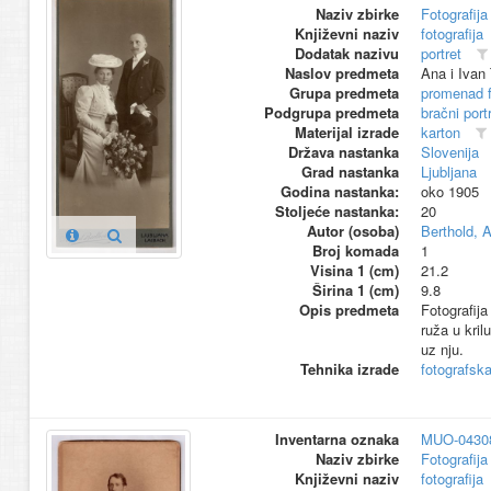
Naziv zbirke
Fotografija 
Književni naziv
fotografija
Dodatak nazivu
portret
Naslov predmeta
Ana i Ivan
Grupa predmeta
promenad 
Podgrupa predmeta
bračni port
Materijal izrade
karton
Država nastanka
Slovenija
Grad nastanka
Ljubljana
Godina nastanka:
oko 1905
Stoljeće nastanka:
20
Autor (osoba)
Berthold, 
Broj komada
1
Visina 1 (cm)
21.2
Širina 1 (cm)
9.8
Opis predmeta
Fotografija
ruža u kril
uz nju.
Tehnika izrade
fotografsk
Inventarna oznaka
MUO-0430
Naziv zbirke
Fotografija 
Književni naziv
fotografija