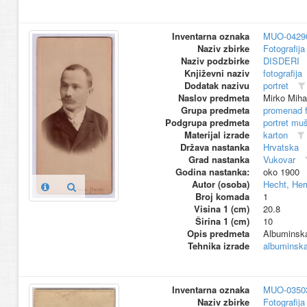
Inventarna oznaka
MUO-0429
Naziv zbirke
Fotografija 
Naziv podzbirke
DISDERI
Književni naziv
fotografija
Dodatak nazivu
portret
Naslov predmeta
Mirko Miha
Grupa predmeta
promenad 
Podgrupa predmeta
portret mu
Materijal izrade
karton
Država nastanka
Hrvatska
Grad nastanka
Vukovar
Godina nastanka:
oko 1900
Autor (osoba)
Hecht, He
Broj komada
1
Visina 1 (cm)
20.8
Širina 1 (cm)
10
Opis predmeta
Albuminska 
Tehnika izrade
albuminska 
Inventarna oznaka
MUO-0350
Naziv zbirke
Fotografija 