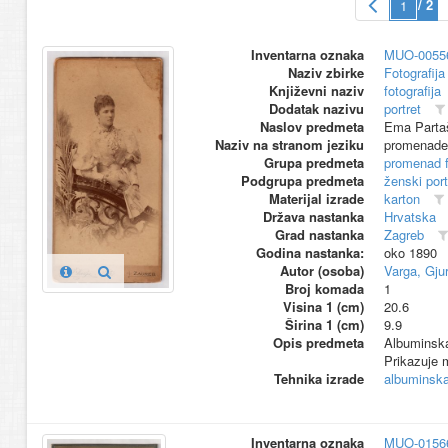
/ 2
Inventarna oznaka
MUO-0055
Naziv zbirke
Fotografija 
Književni naziv
fotografija
Dodatak nazivu
portret
Naslov predmeta
Ema Partaš
Naziv na stranom jeziku
promenade
Grupa predmeta
promenad 
Podgrupa predmeta
ženski port
Materijal izrade
karton
Država nastanka
Hrvatska
Grad nastanka
Zagreb
Godina nastanka:
oko 1890
Autor (osoba)
Varga, Gjur
Broj komada
1
Visina 1 (cm)
20.6
Širina 1 (cm)
9.9
Opis predmeta
Albuminska
Prikazuje m
Tehnika izrade
albuminska 
Inventarna oznaka
MUO-0156