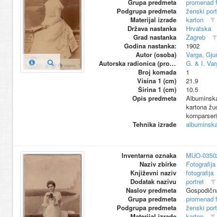
Grupa predmeta
promenad 
Podgrupa predmeta
ženski port
Materijal izrade
karton
Država nastanka
Hrvatska
Grad nastanka
Zagreb
Godina nastanka:
1902
Autor (osoba)
Varga, Gjur
Autorska radionica (proizvođač)
G. & I. Var
Broj komada
1
Visina 1 (cm)
21.9
Širina 1 (cm)
10.5
Opis predmeta
Albuminska 
kartona žuć
komparserij
Tehnika izrade
albuminska 
Inventarna oznaka
MUO-0350
Naziv zbirke
Fotografija 
Književni naziv
fotografija
Dodatak nazivu
portret
Naslov predmeta
Gospodična
Grupa predmeta
promenad 
Podgrupa predmeta
ženski port
Materijal izrade
karton