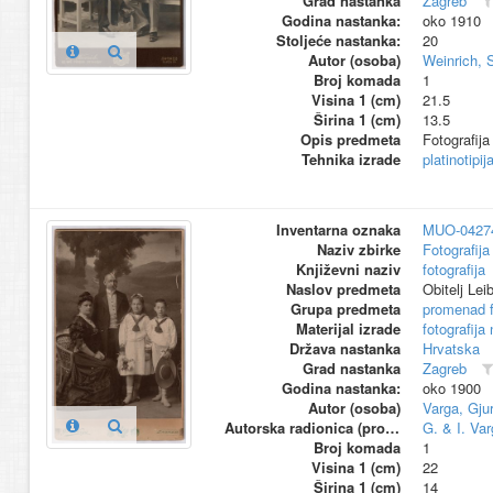
Grad nastanka
Zagreb
Godina nastanka:
oko 1910
Stoljeće nastanka:
20
Autor (osoba)
Weinrich, 
Broj komada
1
Visina 1 (cm)
21.5
Širina 1 (cm)
13.5
Opis predmeta
Fotografija
Tehnika izrade
platinotipij
Inventarna oznaka
MUO-0427
Naziv zbirke
Fotografija 
Književni naziv
fotografija
Naslov predmeta
Obitelj Lei
Grupa predmeta
promenad 
Materijal izrade
fotografija
Država nastanka
Hrvatska
Grad nastanka
Zagreb
Godina nastanka:
oko 1900
Autor (osoba)
Varga, Gjur
Autorska radionica (proizvođač)
G. & I. Var
Broj komada
1
Visina 1 (cm)
22
Širina 1 (cm)
14