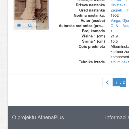
Država nastanka
Hrvatska
Grad nastanka
Zagreb
Godina nastanka:
1902
Autor (osoba)
Varga, Gjur
Autorska radionica (proizvođač)
G. & I. Var
Broj komada
1
Visina 1 (cm)
21.9
Širina 1 (cm)
10.5
Opis predmeta
Albuminska 
kartona žuć
komparserij
Tehnika izrade
albuminska 
/ 2
O projektu AthenaPlus
Informacij