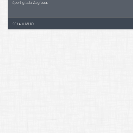
šport grada Zagreba.
2014 © MUO