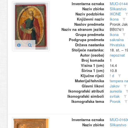
Inventarna oznaka
MUO-0144
Naziv zbirke
Slikarstvo
Naziv podzbirke
IKONE
Književni naziv
ikona
Naslov predmeta
Prorok Jak
Naziv na stranom jeziku
BB074/1
Grupa predmeta
ikona
Podgrupa predmeta
sakralna
Država nastanka
Hrvatska
Stoljeće nastanka:
18. st. – 1
Autor (osoba)
nepoznat
Broj komada
1
Visina 1 (cm)
14.4
Širina 1 (cm)
10.8
Ključne riječi
! d
Materijal/tehnika
tempera na
Glavni likovi
Jakov
Ikonografski atributi
aureola
Ikonografski simboli
svitak
Ikonografska tema
Prorok
Inventarna oznaka
MUO-0163
Naziv zbirke
Slikarstvo