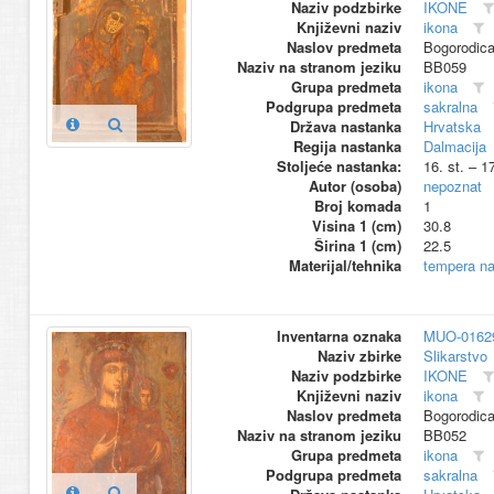
Naziv podzbirke
IKONE
Književni naziv
ikona
Naslov predmeta
Bogorodica
Naziv na stranom jeziku
BB059
Grupa predmeta
ikona
Podgrupa predmeta
sakralna
Država nastanka
Hrvatska
Regija nastanka
Dalmacija
Stoljeće nastanka:
16. st. – 1
Autor (osoba)
nepoznat
Broj komada
1
Visina 1 (cm)
30.8
Širina 1 (cm)
22.5
Materijal/tehnika
tempera na
Inventarna oznaka
MUO-0162
Naziv zbirke
Slikarstvo
Naziv podzbirke
IKONE
Književni naziv
ikona
Naslov predmeta
Bogorodica
Naziv na stranom jeziku
BB052
Grupa predmeta
ikona
Podgrupa predmeta
sakralna