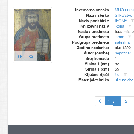
Inventarna oznaka
MUO-0062
Naziv zbirke
Slikarstvo
Naziv podzbirke
IKONE
Književni naziv
ikona
Naslov predmeta
Isus Hristo
Grupa predmeta
ikona
Podgrupa predmeta
sakralna
Godina nastanka:
oko 1800
Autor (osoba)
nepoznat
Broj komada
1
Visina 1 (cm)
82
Širina 1 (cm)
55
Ključne riječi
! d
Materijal/tehnika
ulje na drv
/ 11
2