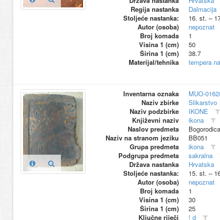
Država nastanka
Hrvatska
Regija nastanka
Dalmacija
Stoljeće nastanka:
16. st. – 1
Autor (osoba)
nepoznat
Broj komada
1
Visina 1 (cm)
50
Širina 1 (cm)
38.7
Materijal/tehnika
tempera na
Inventarna oznaka
MUO-0162
Naziv zbirke
Slikarstvo
Naziv podzbirke
IKONE
Književni naziv
ikona
Naslov predmeta
Bogorodica
Naziv na stranom jeziku
BB051
Grupa predmeta
ikona
Podgrupa predmeta
sakralna
Država nastanka
Hrvatska
Stoljeće nastanka:
15. st. – 1
Autor (osoba)
nepoznat
Broj komada
1
Visina 1 (cm)
30
Širina 1 (cm)
25
Ključne riječi
! d