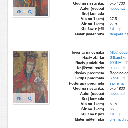
Godina nastanka:
oko 1700
Autor (osoba)
nepoznat
Broj komada
1
Visina 1 (cm)
37.5
Širina 1 (cm)
27.8
Ključne riječi
! d
Materijal/tehnika
tempera na
Inventarna oznaka
MUO-0062
Naziv zbirke
Slikarstvo
Naziv podzbirke
IKONE
Književni naziv
ikona
Naslov predmeta
Bogorodic
Grupa predmeta
ikona
Podgrupa predmeta
sakralna
Godina nastanka:
oko 1800
Autor (osoba)
nepoznat
Broj komada
1
Visina 1 (cm)
81.5
Širina 1 (cm)
55
Ključne riječi
! d
Materijal/tehnika
ulje na drv