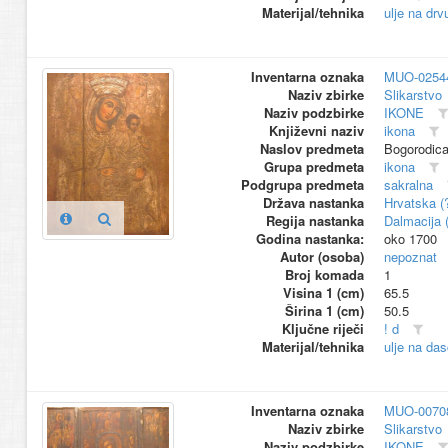
Materijal/tehnika
ulje na drv
Inventarna oznaka
MUO-0254
Naziv zbirke
Slikarstvo
Naziv podzbirke
IKONE
Književni naziv
ikona
Naslov predmeta
Bogorodica
Grupa predmeta
ikona
Podgrupa predmeta
sakralna
Država nastanka
Hrvatska (
Regija nastanka
Dalmacija (
Godina nastanka:
oko 1700
Autor (osoba)
nepoznat
Broj komada
1
Visina 1 (cm)
65.5
Širina 1 (cm)
50.5
Ključne riječi
! d
Materijal/tehnika
ulje na das
Inventarna oznaka
MUO-0070
Naziv zbirke
Slikarstvo
Naziv podzbirke
IKONE