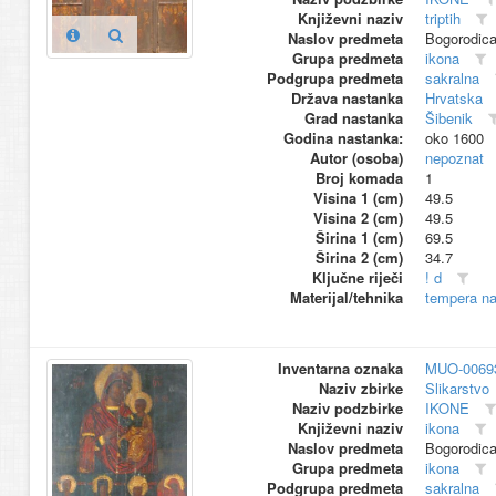
Književni naziv
triptih
Naslov predmeta
Bogorodica
Grupa predmeta
ikona
Podgrupa predmeta
sakralna
Država nastanka
Hrvatska
Grad nastanka
Šibenik
Godina nastanka:
oko 1600
Autor (osoba)
nepoznat
Broj komada
1
Visina 1 (cm)
49.5
Visina 2 (cm)
49.5
Širina 1 (cm)
69.5
Širina 2 (cm)
34.7
Ključne riječi
! d
Materijal/tehnika
tempera na
Inventarna oznaka
MUO-0069
Naziv zbirke
Slikarstvo
Naziv podzbirke
IKONE
Književni naziv
ikona
Naslov predmeta
Bogorodica 
Grupa predmeta
ikona
Podgrupa predmeta
sakralna