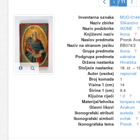
/ 11
2
Inventarna oznaka
MUO-0144
Naziv zbirke
Slikarstvo
Naziv podzbirke
IKONE
Književni naziv
ikona
Naslov predmeta
Prorok Av
Naziv na stranom jeziku
BB074/2
Grupa predmeta
ikona
Podgrupa predmeta
sakralna
Država nastanka
Hrvatska
Stoljeće nastanka:
18. st. – 1
Autor (osoba)
nepoznat
Broj komada
1
Visina 1 (cm)
14
Širina 1 (cm)
9.4
Ključne riječi
! d
Materijal/tehnika
tempera na
Glavni likovi
Avakum
Ikonografski atributi
aureola
Ikonografski simboli
svitak
Ikonografska tema
Prorok