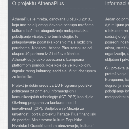
O projektu AthenaPlus
Informacij
AthenaPlus je mreža, osnovana u ožujku 2013.,
Jedan od prima
koja ima za cilj omogućavanje pristupa mrežama
3,6 milijuna j
kulturne baštine, obogaćivanje metapodataka,
s fokusom na s
poboljšanje višejezične terminologije, te
sadržaj drugih 
prilagođavanje podataka korisnicima s različitim
posredni nosite
potrebama. Konzorcij Athene Plus sastoji se od
arhivi, istraži
ukupno 40 partnera iz 21 države članice.
organizacije, 
AthenaPlus je usko povezana s Europeana
uključen i priv
platformom pomoću koje koje će veliku količinu
Cilj projekta 
digitaliziranog kulturnog sadržaja učiniti dostupnim
pretraživanja 
za korisnike.
Europeane, kao
Projekt je dobio sredstva EU Programa podrške
dogradnja više
politikama za primjenu informacijskih i
poboljšanje kv
komunikacijskih tehnologije (ICT PSP) kao dijela
metapodataka
Okvirnog programa za konkurentnost i
inovativnost (CIP). Sudjelovanje Muzeja za
umjetnost i obrt u projektu Partage Plus financijski
će podržati Ministarstvo kulture Republike
Hrvatske i Gradski ured za obrazovanje, kulturu i