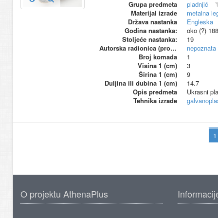
Grupa predmeta
pladnjić
Materijal izrade
metalna le
Država nastanka
Engleska
Godina nastanka:
oko (?) 18
Stoljeće nastanka:
19
Autorska radionica (proizvođač)
nepoznata
Broj komada
1
Visina 1 (cm)
3
Širina 1 (cm)
9
Duljina ili dubina 1 (cm)
14.7
Opis predmeta
Ukrasni pla
Tehnika izrade
galvanopla
O projektu AthenaPlus
Informacij