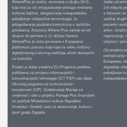
AthenaPlus je mreža, osnovana u ožujku 2013.,
Jedan od prima
koja ima za cilj omogućavanje pristupa mrežama
3,6 milijuna j
kulturne baštine, obogaćivanje metapodataka,
s fokusom na s
poboljšanje višejezične terminologije, te
sadržaj drugih 
prilagođavanje podataka korisnicima s različitim
posredni nosite
potrebama. Konzorcij Athene Plus sastoji se od
arhivi, istraži
ukupno 40 partnera iz 21 države članice.
organizacije, 
AthenaPlus je usko povezana s Europeana
uključen i priv
platformom pomoću koje koje će veliku količinu
Cilj projekta 
digitaliziranog kulturnog sadržaja učiniti dostupnim
pretraživanja 
za korisnike.
Europeane, kao
Projekt je dobio sredstva EU Programa podrške
dogradnja više
politikama za primjenu informacijskih i
poboljšanje kv
komunikacijskih tehnologije (ICT PSP) kao dijela
metapodataka
Okvirnog programa za konkurentnost i
inovativnost (CIP). Sudjelovanje Muzeja za
umjetnost i obrt u projektu Partage Plus financijski
će podržati Ministarstvo kulture Republike
Hrvatske i Gradski ured za obrazovanje, kulturu i
šport grada Zagreba.