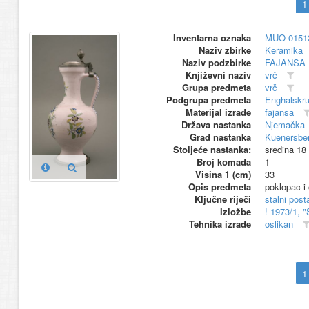
Inventarna oznaka
MUO-0151
Naziv zbirke
Keramika
Naziv podzbirke
FAJANSA
Književni naziv
vrč
Grupa predmeta
vrč
Podgrupa predmeta
Enghalskr
Materijal izrade
fajansa
Država nastanka
Njemačka
Grad nastanka
Kuenersbe
Stoljeće nastanka:
sredina 18
Broj komada
1
Visina 1 (cm)
33
Opis predmeta
poklopac i 
Ključne riječi
stalni pos
Izložbe
! 1973/1, 
Tehnika izrade
oslikan