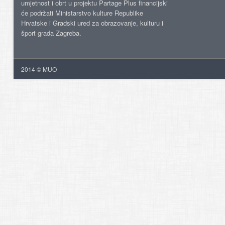
umjetnost i obrt u projektu Partage Plus financijski
će podržati Ministarstvo kulture Republike
Hrvatske i Gradski ured za obrazovanje, kulturu i
šport grada Zagreba.
2014 © MUO