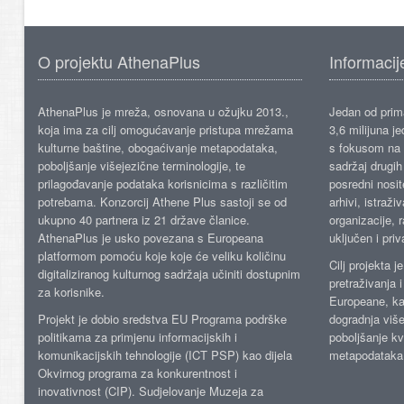
O projektu AthenaPlus
Informacij
AthenaPlus je mreža, osnovana u ožujku 2013.,
Jedan od prima
koja ima za cilj omogućavanje pristupa mrežama
3,6 milijuna j
kulturne baštine, obogaćivanje metapodataka,
s fokusom na s
poboljšanje višejezične terminologije, te
sadržaj drugih 
prilagođavanje podataka korisnicima s različitim
posredni nosite
potrebama. Konzorcij Athene Plus sastoji se od
arhivi, istraži
ukupno 40 partnera iz 21 države članice.
organizacije, 
AthenaPlus je usko povezana s Europeana
uključen i priv
platformom pomoću koje koje će veliku količinu
Cilj projekta 
digitaliziranog kulturnog sadržaja učiniti dostupnim
pretraživanja 
za korisnike.
Europeane, kao
Projekt je dobio sredstva EU Programa podrške
dogradnja više
politikama za primjenu informacijskih i
poboljšanje kv
komunikacijskih tehnologije (ICT PSP) kao dijela
metapodataka
Okvirnog programa za konkurentnost i
inovativnost (CIP). Sudjelovanje Muzeja za