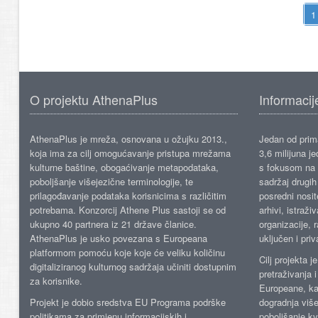
O projektu AthenaPlus
Informacij
AthenaPlus je mreža, osnovana u ožujku 2013.,
Jedan od prima
koja ima za cilj omogućavanje pristupa mrežama
3,6 milijuna j
kulturne baštine, obogaćivanje metapodataka,
s fokusom na s
poboljšanje višejezične terminologije, te
sadržaj drugih 
prilagođavanje podataka korisnicima s različitim
posredni nosite
potrebama. Konzorcij Athene Plus sastoji se od
arhivi, istraži
ukupno 40 partnera iz 21 države članice.
organizacije, 
AthenaPlus je usko povezana s Europeana
uključen i priv
platformom pomoću koje koje će veliku količinu
Cilj projekta 
digitaliziranog kulturnog sadržaja učiniti dostupnim
pretraživanja 
za korisnike.
Europeane, kao
Projekt je dobio sredstva EU Programa podrške
dogradnja više
politikama za primjenu informacijskih i
poboljšanje kv