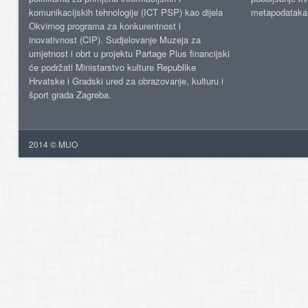
komunikacijskih tehnologije (ICT PSP) kao dijela
metapodataka
Okvirnog programa za konkurentnost i
inovativnost (CIP). Sudjelovanje Muzeja za
umjetnost i obrt u projektu Partage Plus financijski
će podržati Ministarstvo kulture Republike
Hrvatske i Gradski ured za obrazovanje, kulturu i
šport grada Zagreba.
2014 © MUO