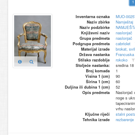
Inventarna oznaka
MUO-0025
Naziv zbirke
Namještaj
Naziv podzbirke
NAMJEŠT
Književni naziv
naslonjač
Grupa predmeta
naslonjač
Podgrupa predmeta
cabriolet
Materijal izrade
brokat, svi
Država nastanka
Francuska
Stilsko razdoblje
rokoko
Stoljeće nastanka:
sredina 18
Broj komada
1
Visina 1 (cm)
90
Širina 1 (cm)
60
Duljina ili dubina 1 (cm)
52
Opis predmeta
Naslonjač 
noge s ukra
tapecirani
vrhu naslon
Ključne riječi
stalni pos
Tehnika izrade
rezbarenje