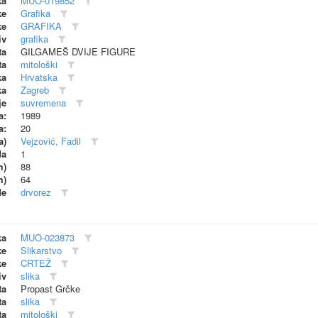
ka
MUO-019852
ke
Grafika
ke
GRAFIKA
iv
grafika
ta
GILGAMEŠ DVIJE FIGURE
ta
mitološki
ka
Hrvatska
ka
Zagreb
je
suvremena
a:
1989
a:
20
a)
Vejzović, Fadil
da
1
m)
88
m)
64
de
drvorez
ka
MUO-023873
ke
Slikarstvo
ke
CRTEŽ
iv
slika
ta
Propast Grčke
ta
slika
ta
mitološki