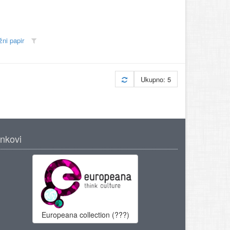
žni papir
Ukupno: 5
inkovi
Europeana collection (???)