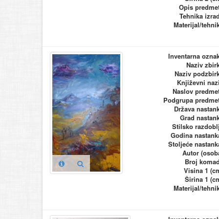
Opis predme
Tehnika izra
Materijal/tehni
Inventarna ozna
Naziv zbir
Naziv podzbir
Književni naz
Naslov predme
Podgrupa predme
Država nastan
Grad nastan
Stilsko razdobl
Godina nastank
Stoljeće nastank
Autor (osob
Broj koma
Visina 1 (c
Širina 1 (c
Materijal/tehni