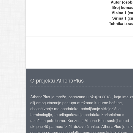
Autor (osob
Broj koma
Visina 1 (c
Širina 1 (c
Tehnika izra
O projektu AthenaPlus
AthenaPlus je mreža, osnovana u ožujku 2013., koja ima z
cilj omogućavanje pristupa mrežama kulturne baštine,
obogaćivanje metapodataka, poboljšanje višejezične
terminologije, te prilagođavanje podataka korisnicima s
različitim potrebama. Konzorcij Athene Plus sastoji se od
ukupno 40 partnera iz 21 države članice. AthenaPlus je us
povezana s Europeana platformom pomoću koje koje će