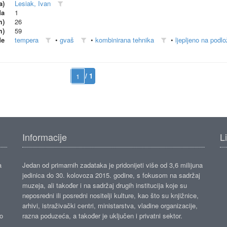
a)
Lesiak, Ivan
da
1
m)
26
m)
59
de
tempera
•
gvaš
•
kombinirana tehnika
•
ljepljeno na podlo
/ 1
Informacije
L
a
Jedan od primarnih zadataka je pridonijeti više od 3,6 milijuna
jedinica do 30. kolovoza 2015. godine, s fokusom na sadržaj
muzeja, ali također i na sadržaj drugih institucija koje su
neposredni ili posredni nositelji kulture, kao što su knjižnice,
arhivi, istraživački centri, ministarstva, vladine organizacije,
ko
razna poduzeća, a također je uključen i privatni sektor.