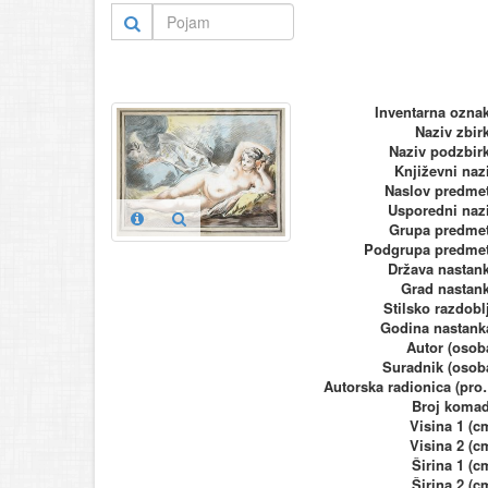
Inventarna ozna
Naziv zbir
Naziv podzbir
Književni naz
Naslov predme
Usporedni naz
Grupa predme
Podgrupa predme
Država nastan
Grad nastan
Stilsko razdobl
Godina nastank
Autor (osob
Suradnik (osob
Autorska ra
Broj koma
Visina 1 (c
Visina 2 (c
Širina 1 (c
Širina 2 (c