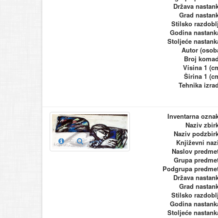
Država nastan
Grad nastan
Stilsko razdobl
Godina nastank
Stoljeće nastank
Autor (osob
Broj koma
Visina 1 (c
Širina 1 (c
Tehnika izra
Inventarna ozna
Naziv zbir
Naziv podzbir
Književni naz
Naslov predme
Grupa predme
Podgrupa predme
Država nastan
Grad nastan
Stilsko razdobl
Godina nastank
Stoljeće nastank