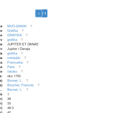
/ 1
ka
MUO-025930
ke
Grafika
ke
GRAFIKA
iv
grafika
ta
JUPITER ET DANAE
iv
Jupiter i Danaja
ta
grafika
ta
mitološki
ka
Francuska
ka
Paris
je
rokoko
a:
oko 1750
a)
Bonnet, L.
a)
Boucher, Francois
dionica (proizvođač)
Bonnet, L.
da
1
m)
38
m)
33
m)
48.3
m)
42