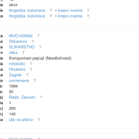
ta
okvir
de
litografija, kolorirana
•
krejon manira
ka
litografija, kolorirana
•
krejon manira
ka
MUO-025892
ke
Slikarstvo
ke
SLIKARSTVO
iv
slika
ta
Komponirani pejzaž (Neodlučnosti)
ta
mitološki
ka
Hrvatska
ka
Zagreb
je
suvremena
a:
1994
a:
20
a)
Radić, Davorin
da
1
m)
250
m)
140
ka
ulje na platnu