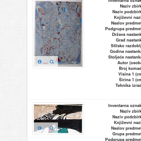
Inventarna ozna
Naziv zbir
Naziv podzbir
Književni naz
Naslov predme
Podgrupa predme
Država nastan
Grad nastan
Stilsko razdobl
Godina nastank
Stoljeće nastank
Autor (osob
Broj koma
Visina 1 (c
Širina 1 (c
Tehnika izra
Inventarna ozna
Naziv zbir
Naziv podzbir
Književni naz
Naslov predme
Grupa predme
Podgrupa predme