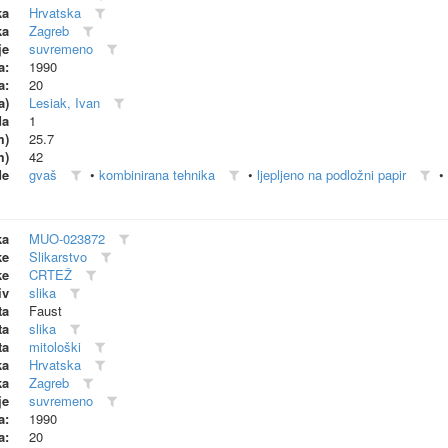
ka
Hrvatska
ka
Zagreb
je
suvremeno
a:
1990
a:
20
a)
Lesiak, Ivan
da
1
m)
25.7
m)
42
de
gvaš
•
kombinirana tehnika
•
ljepljeno na podložni papir
•
ka
MUO-023872
ke
Slikarstvo
ke
CRTEŽ
iv
slika
ta
Faust
ta
slika
ta
mitološki
ka
Hrvatska
ka
Zagreb
je
suvremeno
a:
1990
a:
20