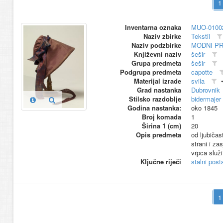
Inventarna oznaka
MUO-0100
Naziv zbirke
Tekstil
Naziv podzbirke
MODNI P
Književni naziv
šešir
Grupa predmeta
šešir
Podgrupa predmeta
capotte
Materijal izrade
svila
Grad nastanka
Dubrovnik
Stilsko razdoblje
bidermajer
Godina nastanka:
oko 1845
Broj komada
1
Širina 1 (cm)
20
Opis predmeta
od ljubičas
strani i za
vrpca služi
Ključne riječi
stalni pos