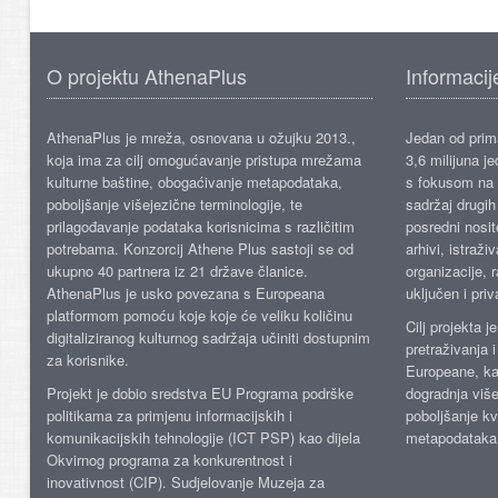
O projektu AthenaPlus
Informacij
AthenaPlus je mreža, osnovana u ožujku 2013.,
Jedan od prima
koja ima za cilj omogućavanje pristupa mrežama
3,6 milijuna j
kulturne baštine, obogaćivanje metapodataka,
s fokusom na s
poboljšanje višejezične terminologije, te
sadržaj drugih 
prilagođavanje podataka korisnicima s različitim
posredni nosite
potrebama. Konzorcij Athene Plus sastoji se od
arhivi, istraži
ukupno 40 partnera iz 21 države članice.
organizacije, 
AthenaPlus je usko povezana s Europeana
uključen i priv
platformom pomoću koje koje će veliku količinu
Cilj projekta 
digitaliziranog kulturnog sadržaja učiniti dostupnim
pretraživanja 
za korisnike.
Europeane, kao
Projekt je dobio sredstva EU Programa podrške
dogradnja više
politikama za primjenu informacijskih i
poboljšanje kv
komunikacijskih tehnologije (ICT PSP) kao dijela
metapodataka
Okvirnog programa za konkurentnost i
inovativnost (CIP). Sudjelovanje Muzeja za