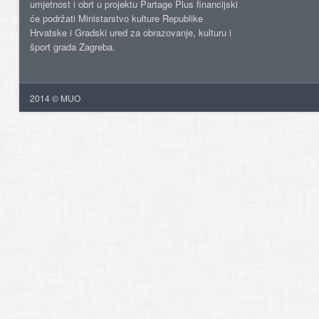
umjetnost i obrt u projektu Partage Plus financijski
će podržati Ministarstvo kulture Republike
Hrvatske i Gradski ured za obrazovanje, kulturu i
šport grada Zagreba.
2014 © MUO